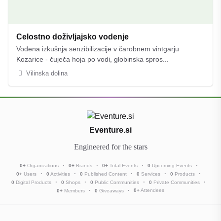
Celostno doživljajsko vodenje
Vodena izkušnja senzibilizacije v čarobnem vintgarju
Kozarice - čuječa hoja po vodi, globinska spros...
Vilinska dolina
Eventure.si
Engineered for the stars
0
+
Organizations
0
+
Brands
0
+
Total Events
0
Upcoming Events
0
+
Users
0
Activities
0
Published Content
0
Services
0
Products
0
Digital Products
0
Shops
0
Public Communities
0
Private Communities
0
+
Attendees
0
+
Members
0
Giveaways