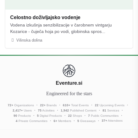
Celostno doživljajsko vodenje
Vodena izkušnja senzibilizacije v čarobnem vintgarju
Kozarice - čuječa hoja po vodi, globinska spros...
Vilinska dolina
Eventure.si
Engineered for the stars
72
+
Organizations
22
+
Brands
610
+
Total Events
22
Upcoming Events
2,417
+
Users
75
Activities
1,942
Published Content
81
Services
90
Products
5
Digital Products
22
Shops
7
Public Communities
37
+
Attendees
4
Private Communities
6
+
Members
5
Giveaways