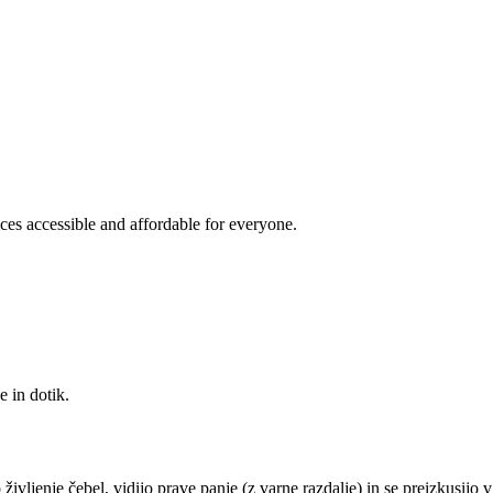
es accessible and affordable for everyone.
 in dotik.
ivljenje čebel, vidijo prave panje (z varne razdalje) in se preizkusijo 