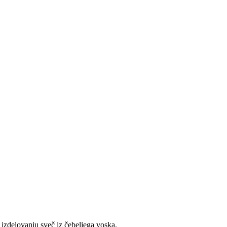
v izdelovanju sveč iz čebeljega voska.