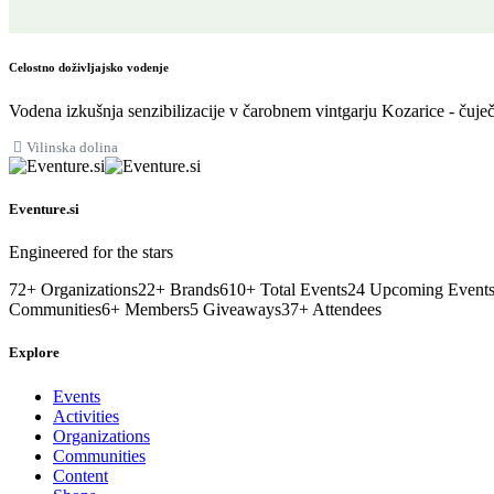
Celostno doživljajsko vodenje
Vodena izkušnja senzibilizacije v čarobnem vintgarju Kozarice - čuječ
Vilinska dolina
Eventure.si
Engineered for the stars
72
+
Organizations
22
+
Brands
610
+
Total Events
24
Upcoming Event
Communities
6
+
Members
5
Giveaways
37
+
Attendees
Explore
Events
Activities
Organizations
Communities
Content