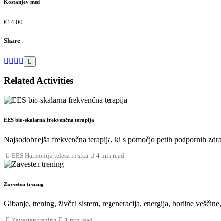
Kostanjev med
€14.00
Share
Related Activities
EES bio-skalarna frekvenčna terapija
Najsodobnejša frekvenčna terapija, ki s pomočjo petih podpornih zdra
EES Harmonija telesa in srca
4 min read
Zavesten trening
Gibanje, trening, živčni sistem, regeneracija, energija, borilne veščine
Zavesten trening
1 min read