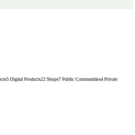
cts
5
Digital Products
22
Shops
7
Public Communities
4
Private