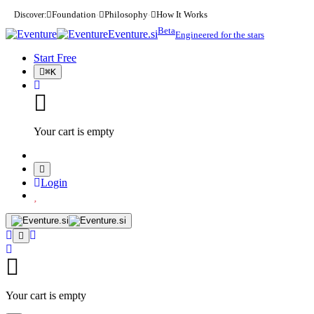
Discover:
Foundation
Philosophy
How It Works
·
·
Beta
Eventure.si
Engineered for the stars
Start Free
⌘
K
Your cart is empty
Login
Your cart is empty