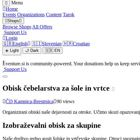
Menu
Home
Events
Organizations
Content
Tarok
Shops
Browse Shops
All Offers
Support Us
Login
🇬🇧
English
🇸🇮
Slovenian
🇭🇷
Croatian
☀️
Light
🌙
Dark
🇬🇧
EN
Eventure.si is community-powered. Your donations help us keep servic
Support Us
Obisk čebelarstva za šole in vrtce
ČD Kamnica-Brestrnica
90 views
Organizirani obiski naše dejavnosti za otroke. Učimo skozi opazovanje
Izobraževalni obisk za skupine
Naše društvo redno gosti šolske in vrtčevske skupine. Otroci spoznajo ž