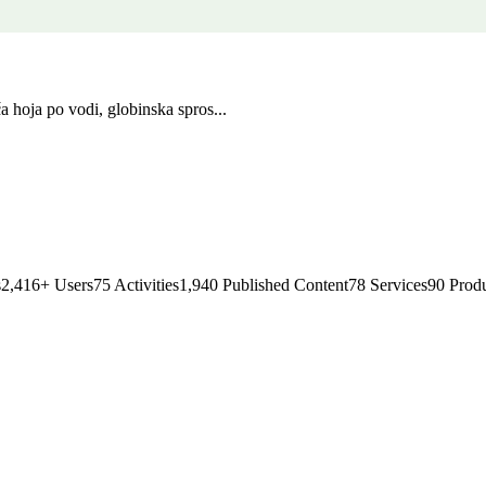
a hoja po vodi, globinska spros...
s
2,416
+
Users
75
Activities
1,940
Published Content
78
Services
90
Produ