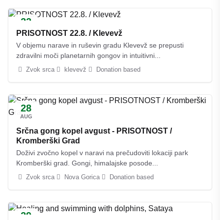
22
AUG
PRISOTNOST 22.8. / Klevevž
V objemu narave in ruševin gradu Klevevž se prepusti
zdravilni moči planetarnih gongov in intuitivni...
Zvok srca
klevevž
Donation based
28
AUG
Srčna gong kopel avgust - PRISOTNOST /
Kromberški Grad
Doživi zvočno kopel v naravi na prečudoviti lokaciji park
Kromberški grad. Gongi, himalajske posode...
Zvok srca
Nova Gorica
Donation based
29