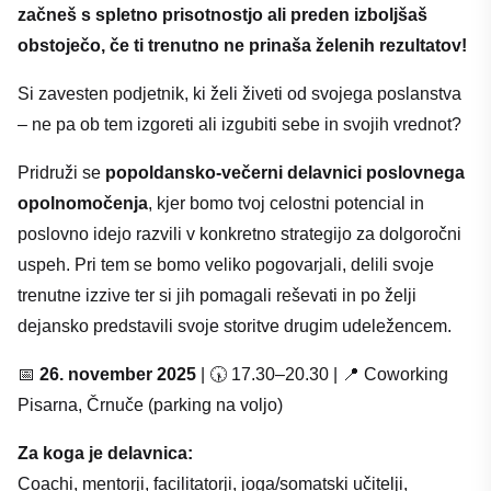
začneš s spletno prisotnostjo ali preden izboljšaš
obstoječo, če ti trenutno ne prinaša želenih rezultatov!
Si zavesten podjetnik, ki želi živeti od svojega poslanstva
– ne pa ob tem izgoreti ali izgubiti sebe in svojih vrednot?
Pridruži se
popoldansko-večerni delavnici poslovnega
opolnomočenja
, kjer bomo tvoj celostni potencial in
poslovno idejo razvili v konkretno strategijo za dolgoročni
uspeh. Pri tem se bomo veliko pogovarjali, delili svoje
trenutne izzive ter si jih pomagali reševati in po želji
dejansko predstavili svoje storitve drugim udeležencem.
📅
26
. november 2025
| 🕠 17.30–20.30 | 📍 Coworking
Pisarna, Črnuče (parking na voljo)
Za koga je delavnica:
Coachi, mentorji, facilitatorji, joga/somatski učitelji,