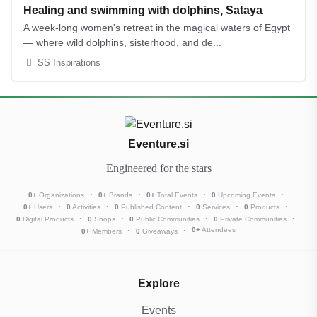
AUG
Healing and swimming with dolphins, Sataya
A week-long women's retreat in the magical waters of Egypt
— where wild dolphins, sisterhood, and de...
SS Inspirations
Eventure.si
Engineered for the stars
0
+
Organizations
0
+
Brands
0
+
Total Events
0
Upcoming Events
0
+
Users
0
Activities
0
Published Content
0
Services
0
Products
0
Digital Products
0
Shops
0
Public Communities
0
Private Communities
0
+
Attendees
0
+
Members
0
Giveaways
Explore
Events