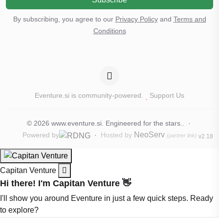
By subscribing, you agree to our
Privacy Policy
and
Terms and
Conditions
Eventure.si is community-powered.
Support Us
© 2026
www.eventure.si
.
Engineered for the stars.
.
·
NeoServ
Powered by
·
Hosted by
(partner link)
v2.18
Capitan Venture
Hi there! I'm Capitan Venture 👋
I'll show you around Eventure in just a few quick steps. Ready
to explore?