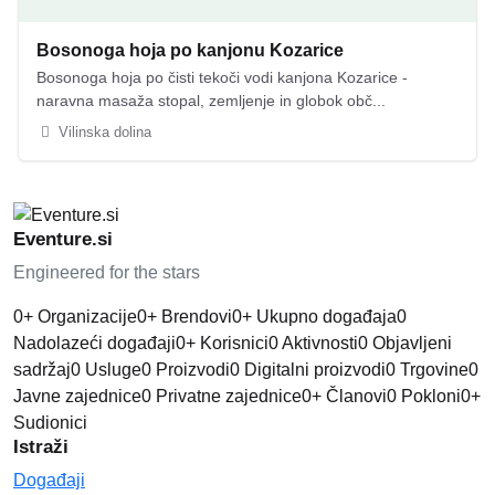
Bosonoga hoja po kanjonu Kozarice
Bosonoga hoja po čisti tekoči vodi kanjona Kozarice -
naravna masaža stopal, zemljenje in globok obč...
Vilinska dolina
Eventure.si
Engineered for the stars
0
+
Organizacije
0
+
Brendovi
0
+
Ukupno događaja
0
Nadolazeći događaji
0
+
Korisnici
0
Aktivnosti
0
Objavljeni
sadržaj
0
Usluge
0
Proizvodi
0
Digitalni proizvodi
0
Trgovine
0
Javne zajednice
0
Privatne zajednice
0
+
Članovi
0
Pokloni
0
+
Sudionici
Istraži
Događaji