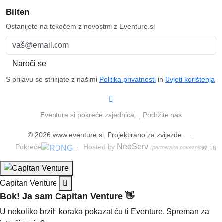
Bilten
Ostanijete na tekočem z novostmi z Eventure.si
Naroči se
S prijavu se strinjate z našimi
Politika privatnosti
in
Uvjeti korištenja
Eventure.si pokreće zajednica.
Podržite nas
© 2026
www.eventure.si
.
Projektirano za zvijezde.
.
·
NeoServ
Pokreće
·
Hosted by
(partnerska poveznica)
v2.18
Capitan Venture
Bok! Ja sam Capitan Venture 👋
U nekoliko brzih koraka pokazat ću ti Eventure. Spreman za