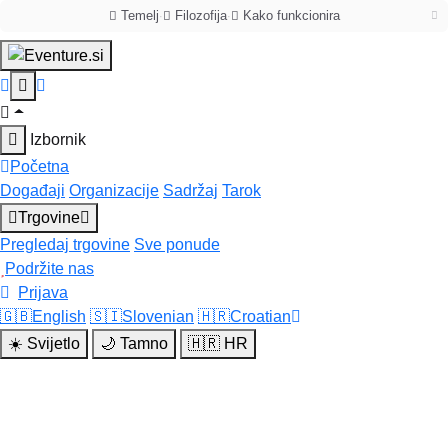
Temelj
Filozofija
Kako funkcionira
·
·
Izbornik
Početna
Događaji
Organizacije
Sadržaj
Tarok
Trgovine
Pregledaj trgovine
Sve ponude
Podržite nas
Prijava
🇬🇧
English
🇸🇮
Slovenian
🇭🇷
Croatian
☀️
Svijetlo
🌙
Tamno
🇭🇷
HR