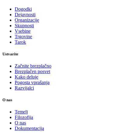
Dogodki
Dejavnosti
Organizacije
Skupnosti
Vsebine
Trgovine
Tarok
Ustvarite
Začnite brezplačno
Brezplačen posvet
Kako deluje
Pogosta vprašanja
Razvijalci
O nas
Temelj
Filozofija
O nas
Dokumentacija