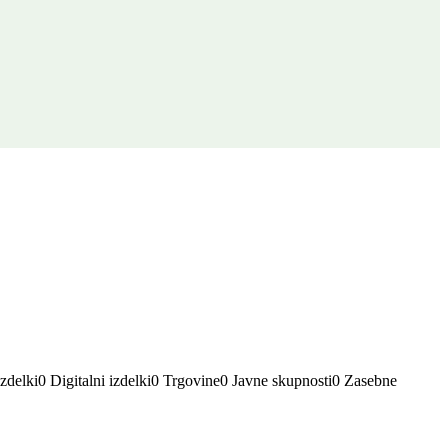
zdelki
0
Digitalni izdelki
0
Trgovine
0
Javne skupnosti
0
Zasebne