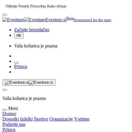
Odkrijte:
Temelj
Filozofija
Kako deluje
·
·
Beta
Eventure.si
Engineered for the stars
Začnite brezplačno
⌘
K
Vaša košarica je prazna
Prijava
Vaša košarica je prazna
Meni
Domov
Dogodki
Izdelki
Storitve
Organizacije
Vsebine
Podprite nas
Prijava