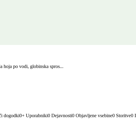
a hoja po vodi, globinska spros...
či dogodki
0
+
Uporabniki
0
Dejavnosti
0
Objavljene vsebine
0
Storitve
0
I