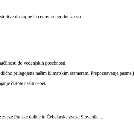
storitve dostopne in cenovno ugodne za vse.
ačilnosti do vedenjskih posebnosti.
 odlično prilagojena našim klimatskim razmeram. Prepoznavanje pasme je
janje čistote naših čebel.
 zveze Ptujske doline in Čebelarske zveze Slovenije....