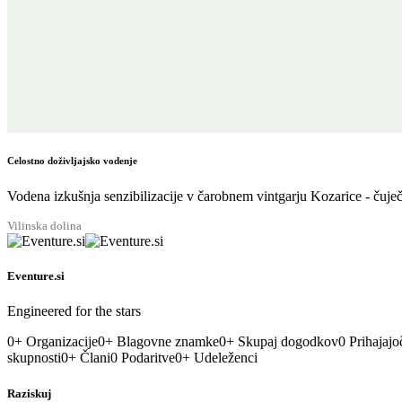
Celostno doživljajsko vodenje
Vodena izkušnja senzibilizacije v čarobnem vintgarju Kozarice - čuječ
Vilinska dolina
Eventure.si
Engineered for the stars
0
+
Organizacije
0
+
Blagovne znamke
0
+
Skupaj dogodkov
0
Prihajajo
skupnosti
0
+
Člani
0
Podaritve
0
+
Udeleženci
Raziskuj