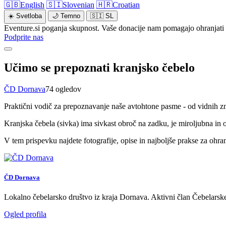
🇬🇧
English
🇸🇮
Slovenian
🇭🇷
Croatian
☀️
Svetloba
🌙
Temno
🇸🇮
SL
Eventure.si poganja skupnost. Vaše donacije nam pomagajo ohranjati 
Podprite nas
Učimo se prepoznati kranjsko čebelo
ČD Dornava
74 ogledov
Praktični vodič za prepoznavanje naše avtohtone pasme - od vidnih zn
Kranjska čebela (sivka) ima sivkast obroč na zadku, je miroljubna in
V tem prispevku najdete fotografije, opise in najboljše prakse za ohran
ČD Dornava
Lokalno čebelarsko društvo iz kraja Dornava. Aktivni član Čebelarske
Ogled profila