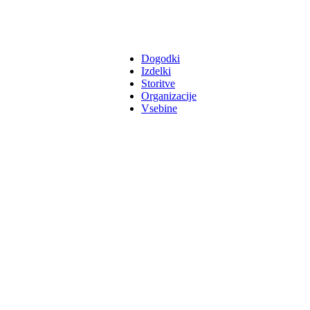
Dogodki
Izdelki
Storitve
Organizacije
Vsebine