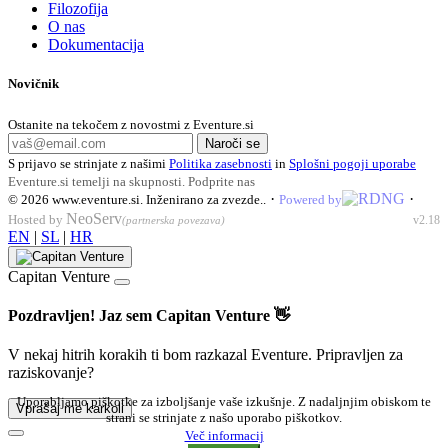
Filozofija
O nas
Dokumentacija
Novičnik
Ostanite na tekočem z novostmi z Eventure.si
Naroči se
S prijavo se strinjate z našimi
Politika zasebnosti
in
Splošni pogoji uporabe
Eventure.si temelji na skupnosti.
Podprite nas
·
·
© 2026
www.eventure.si
.
Inženirano za zvezde.
.
Powered by
NeoServ
Hosted by
v2.18
(partnerska povezava)
EN
|
SL
|
HR
Capitan Venture
Pozdravljen! Jaz sem Capitan Venture 👋
V nekaj hitrih korakih ti bom razkazal Eventure. Pripravljen za
raziskovanje?
Uporabljamo piškotke za izboljšanje vaše izkušnje. Z nadaljnjim obiskom te
Vprašaj me karkoli
strani se strinjate z našo uporabo piškotkov.
Več informacij