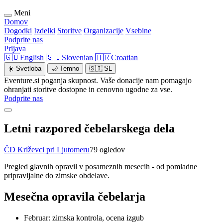
Meni
Domov
Dogodki
Izdelki
Storitve
Organizacije
Vsebine
Podprite nas
Prijava
🇬🇧
English
🇸🇮
Slovenian
🇭🇷
Croatian
☀️
Svetloba
🌙
Temno
🇸🇮
SL
Eventure.si poganja skupnost. Vaše donacije nam pomagajo
ohranjati storitve dostopne in cenovno ugodne za vse.
Podprite nas
Letni razpored čebelarskega dela
ČD Križevci pri Ljutomeru
79 ogledov
Pregled glavnih opravil v posameznih mesecih - od pomladne
pripravljalne do zimske obdelave.
Mesečna opravila čebelarja
Februar: zimska kontrola, ocena izgub