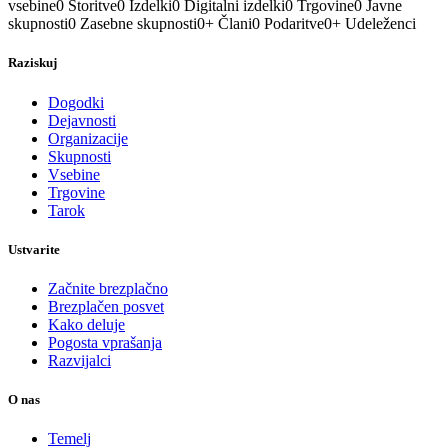
vsebine
0
Storitve
0
Izdelki
0
Digitalni izdelki
0
Trgovine
0
Javne
skupnosti
0
Zasebne skupnosti
0
+
Člani
0
Podaritve
0
+
Udeleženci
Raziskuj
Dogodki
Dejavnosti
Organizacije
Skupnosti
Vsebine
Trgovine
Tarok
Ustvarite
Začnite brezplačno
Brezplačen posvet
Kako deluje
Pogosta vprašanja
Razvijalci
O nas
Temelj