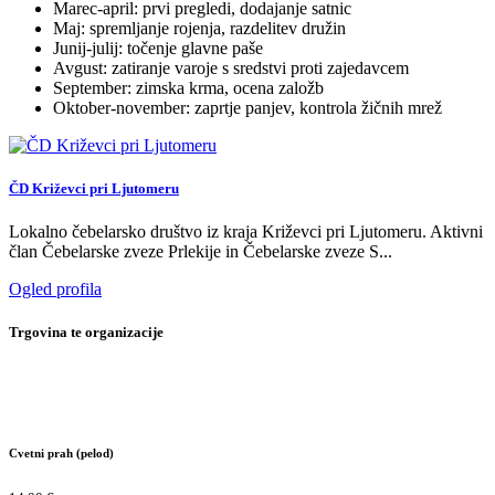
Marec-april: prvi pregledi, dodajanje satnic
Maj: spremljanje rojenja, razdelitev družin
Junij-julij: točenje glavne paše
Avgust: zatiranje varoje s sredstvi proti zajedavcem
September: zimska krma, ocena založb
Oktober-november: zaprtje panjev, kontrola žičnih mrež
ČD Križevci pri Ljutomeru
Lokalno čebelarsko društvo iz kraja Križevci pri Ljutomeru. Aktivni
član Čebelarske zveze Prlekije in Čebelarske zveze S...
Ogled profila
Trgovina te organizacije
Cvetni prah (pelod)