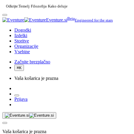
Odkrijte:
Temelj
Filozofija
Kako deluje
·
·
Beta
Eventure.si
Engineered for the stars
Dogodki
Izdelki
Storitve
Organizacije
Vsebine
Začnite brezplačno
⌘
K
Vaša košarica je prazna
Prijava
Vaša košarica je prazna