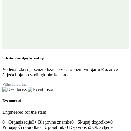
Celostno doživljajsko vodenje
Vodena izkušnja senzibilizacije v čarobnem vintgarju Kozarice -
čuječa hoja po vodi, globinska spros...
Vilinska dolina
Eventure.si
Engineered for the stars
0
+
Organizacije
0
+
Blagovne znamke
0
+
Skupaj dogodkov
0
Prihajajoči dogodki
0
+
Uporabniki
0
Dejavnosti
0
Objavljene