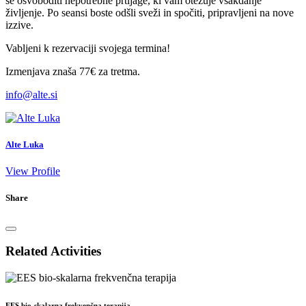
se osvoboditi nepotrebne prtljage, ki vam otežuje vsakdanje
življenje. Po seansi boste odšli sveži in spočiti, pripravljeni na nove
izzive.
Vabljeni k rezervaciji svojega termina!
Izmenjava znaša 77€ za tretma.
info@alte.si
Alte Luka
View Profile
Share
Related Activities
EES bio-skalarna frekvenčna terapija