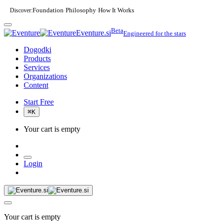
Discover:
Foundation
Philosophy
How It Works
·
·
Beta
Eventure.si
Engineered for the stars
Dogodki
Products
Services
Organizations
Content
Start Free
⌘
K
Your cart is empty
Login
Your cart is empty