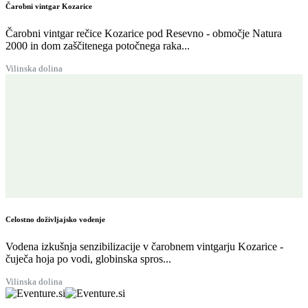
Čarobni vintgar Kozarice
Čarobni vintgar rečice Kozarice pod Resevno - območje Natura
2000 in dom zaščitenega potočnega raka...
Vilinska dolina
Celostno doživljajsko vodenje
Vodena izkušnja senzibilizacije v čarobnem vintgarju Kozarice -
čuječa hoja po vodi, globinska spros...
Vilinska dolina