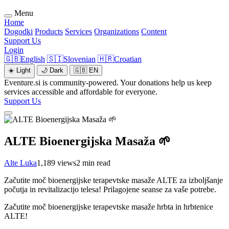
Menu
Home
Dogodki
Products
Services
Organizations
Content
Support Us
Login
🇬🇧
English
🇸🇮
Slovenian
🇭🇷
Croatian
☀️
Light
🌙
Dark
🇬🇧
EN
Eventure.si is community-powered. Your donations help us keep
services accessible and affordable for everyone.
Support Us
ALTE Bioenergijska Masaža 🌱
Alte Luka
1,189 views
2 min read
Začutite moč bioenergijske terapevtske masaže ALTE za izboljšanje
počutja in revitalizacijo telesa! Prilagojene seanse za vaše potrebe.
Začutite moč bioenergijske terapevtske masaže hrbta in hrbtenice
ALTE!