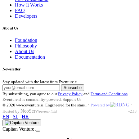
How It Works
FAQ
Developers
About Us
Foundation
Philosophy
About Us
Documentation
Newsletter
Stay updated with the latest from Eventure.si
Subscribe
By subscribing, you agree to our
Privacy Policy
and
Terms and Conditions
Eventure.si is community-powered.
Support Us
·
·
© 2026
www.eventure.si
.
Engineered for the stars.
.
Powered by
NeoServ
Hosted by
v2.18
(partner link)
EN
|
SL
|
HR
Capitan Venture