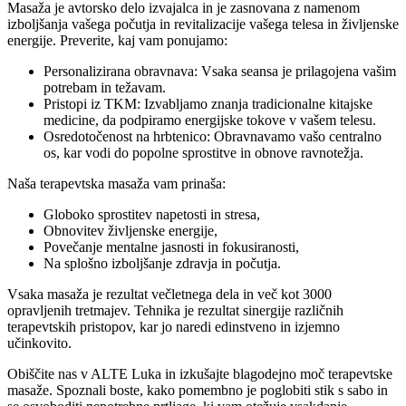
Masaža je avtorsko delo izvajalca in je zasnovana z namenom
izboljšanja vašega počutja in revitalizacije vašega telesa in življenske
energije. Preverite, kaj vam ponujamo:
Personalizirana obravnava: Vsaka seansa je prilagojena vašim
potrebam in težavam.
Pristopi iz TKM: Izvabljamo znanja tradicionalne kitajske
medicine, da podpiramo energijske tokove v vašem telesu.
Osredotočenost na hrbtenico: Obravnavamo vašo centralno
os, kar vodi do popolne sprostitve in obnove ravnotežja.
Naša terapevtska masaža vam prinaša:
Globoko sprostitev napetosti in stresa,
Obnovitev življenske energije,
Povečanje mentalne jasnosti in fokusiranosti,
Na splošno izboljšanje zdravja in počutja.
Vsaka masaža je rezultat večletnega dela in več kot 3000
opravljenih tretmajev. Tehnika je rezultat sinergije različnih
terapevtskih pristopov, kar jo naredi edinstveno in izjemno
učinkovito.
Obiščite nas v ALTE Luka in izkušajte blagodejno moč terapevtske
masaže. Spoznali boste, kako pomembno je poglobiti stik s sabo in