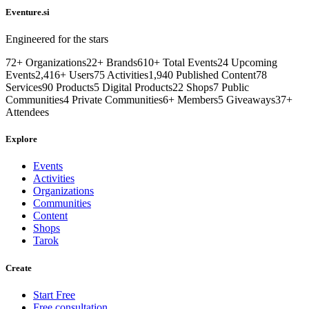
Eventure.si
Engineered for the stars
72
+
Organizations
22
+
Brands
610
+
Total Events
24
Upcoming
Events
2,416
+
Users
75
Activities
1,940
Published Content
78
Services
90
Products
5
Digital Products
22
Shops
7
Public
Communities
4
Private Communities
6
+
Members
5
Giveaways
37
+
Attendees
Explore
Events
Activities
Organizations
Communities
Content
Shops
Tarok
Create
Start Free
Free consultation