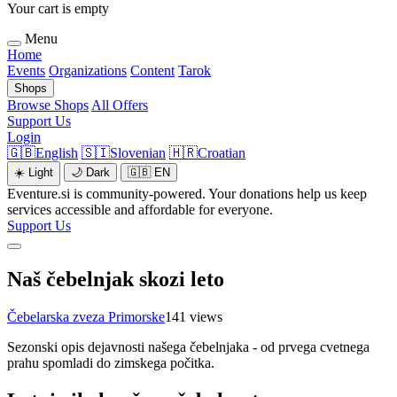
Your cart is empty
Menu
Home
Events
Organizations
Content
Tarok
Shops
Browse Shops
All Offers
Support Us
Login
🇬🇧
English
🇸🇮
Slovenian
🇭🇷
Croatian
☀️
Light
🌙
Dark
🇬🇧
EN
Eventure.si is community-powered. Your donations help us keep
services accessible and affordable for everyone.
Support Us
Naš čebelnjak skozi leto
Čebelarska zveza Primorske
141 views
Sezonski opis dejavnosti našega čebelnjaka - od prvega cvetnega
prahu spomladi do zimskega počitka.