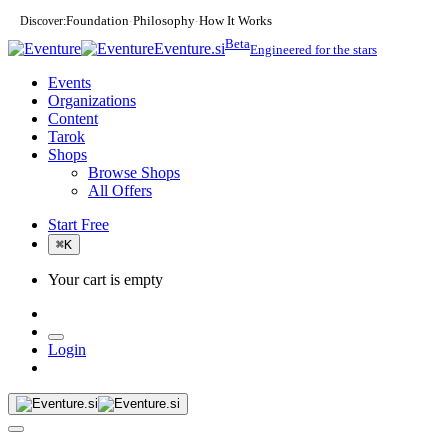
Discover:
Foundation
Philosophy
How It Works
·
·
Beta
Eventure.si
Engineered for the stars
Events
Organizations
Content
Tarok
Shops
Browse Shops
All Offers
Start Free
⌘
K
Your cart is empty
Login