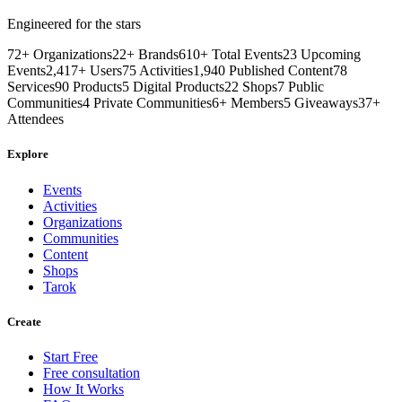
Engineered for the stars
72
+
Organizations
22
+
Brands
610
+
Total Events
23
Upcoming
Events
2,417
+
Users
75
Activities
1,940
Published Content
78
Services
90
Products
5
Digital Products
22
Shops
7
Public
Communities
4
Private Communities
6
+
Members
5
Giveaways
37
+
Attendees
Explore
Events
Activities
Organizations
Communities
Content
Shops
Tarok
Create
Start Free
Free consultation
How It Works