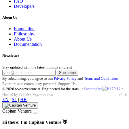
FAQ
Developers
About Us
Foundation
Philosophy
About Us
Documentation
Newsletter
Stay updated with the latest from Eventure.si
Subscribe
By subscribing, you agree to our
Privacy Policy
and
Terms and Conditions
Eventure.si is community-powered.
Support Us
·
·
© 2026
www.eventure.si
.
Engineered for the stars.
.
Powered by
NeoServ
Hosted by
v2.18
(partner link)
EN
|
SL
|
HR
Capitan Venture
Hi there! I'm Capitan Venture 👋