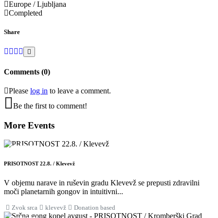
Europe / Ljubljana
Completed
Share
Comments (0)
Please
log in
to leave a comment.
Be the first to comment!
More Events
22
AUG
PRISOTNOST 22.8. / Klevevž
V objemu narave in ruševin gradu Klevevž se prepusti zdravilni
moči planetarnih gongov in intuitivni...
Zvok srca
klevevž
Donation based