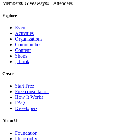
Members
0
Giveaways
0
+
Attendees
Explore
Events
Activities
Organizations
Communities
Content
Shops
Tarok
Create
Start Free
Free consultation
How It Works
FAQ
Developers
About Us
Foundation
Philosophy