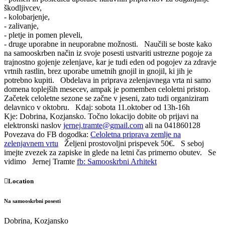
škodljivcev,
- kolobarjenje,
- zalivanje,
- pletje in pomen pleveli,
- druge uporabne in neuporabne možnosti.
Naučili se boste kako
na samooskrben način iz svoje posesti ustvariti ustrezne pogoje za
trajnostno gojenje zelenjave, kar je tudi eden od pogojev za zdravje
vrtnih rastlin, brez uporabe umetnih gnojil in gnojil, ki jih je
potrebno kupiti.
Obdelava in priprava zelenjavnega vrta ni samo
domena toplejših mesecev, ampak je pomemben celoletni pristop.
Začetek celoletne sezone se začne v jeseni, zato tudi organiziram
delavnico v oktobru.
Kdaj: sobota 11.oktober od 13h-16h
Kje: Dobrina, Kozjansko. Točno lokacijo dobite ob prijavi na
elektronski naslov
jernej.tramte@gmail.com
ali na 041860128
Povezava do FB dogodka:
Celoletna priprava zemlje na
zelenjavnem vrtu
Željeni prostovoljni prispevek 50€.
S seboj
imejte zvezek za zapiske in glede na letni čas primerno obutev.
Se
vidimo
Jernej Tramte
fb: Samooskrbni Arhitekt
Location
Na samooskrbni posesti
Dobrina, Kozjansko