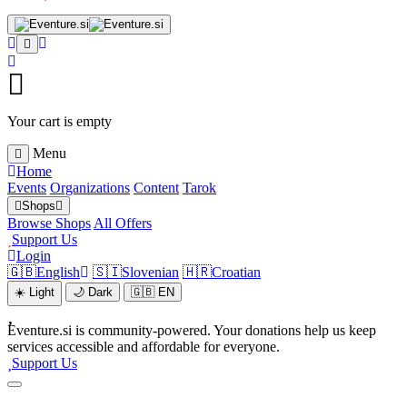
Your cart is empty
Menu
Home
Events
Organizations
Content
Tarok
Shops
Browse Shops
All Offers
Support Us
Login
🇬🇧
English
🇸🇮
Slovenian
🇭🇷
Croatian
☀️
Light
🌙
Dark
🇬🇧
EN
Eventure.si is community-powered. Your donations help us keep
services accessible and affordable for everyone.
Support Us