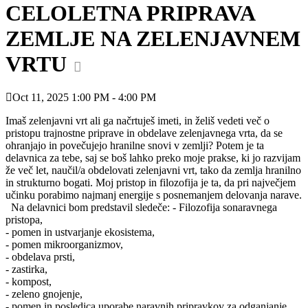
CELOLETNA PRIPRAVA
ZEMLJE NA ZELENJAVNEM
VRTU
Oct 11, 2025 1:00 PM - 4:00 PM
Imaš zelenjavni vrt ali ga načrtuješ imeti, in želiš vedeti več o
pristopu trajnostne priprave in obdelave zelenjavnega vrta, da se
ohranjajo in povečujejo hranilne snovi v zemlji?
Potem je ta
delavnica za tebe, saj se boš lahko preko moje prakse, ki jo razvijam
že več let, naučil/a obdelovati zelenjavni vrt, tako da zemlja hranilno
in strukturno bogati. Moj pristop in filozofija je ta, da pri največjem
učinku porabimo najmanj energije s posnemanjem delovanja narave.
Na delavnici bom predstavil sledeče:
- Filozofija sonaravnega
pristopa,
- pomen in ustvarjanje ekosistema,
- pomen mikroorganizmov,
- obdelava prsti,
- zastirka,
- kompost,
- zeleno gnojenje,
- pomen in posledica uporabe naravnih pripravkov za odganjanje