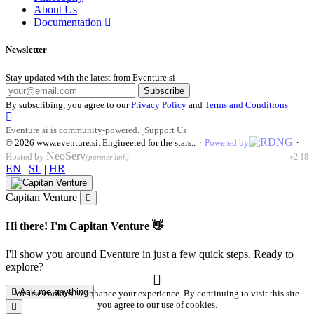
About Us
Documentation
Newsletter
Stay updated with the latest from Eventure.si
Subscribe
By subscribing, you agree to our
Privacy Policy
and
Terms and Conditions
Eventure.si is community-powered.
Support Us
·
·
© 2026
www.eventure.si
.
Engineered for the stars.
.
Powered by
NeoServ
Hosted by
v2.18
(partner link)
EN
|
SL
|
HR
Capitan Venture
Hi there! I'm Capitan Venture 👋
I'll show you around Eventure in just a few quick steps. Ready to
explore?
Ask me anything
We use cookies to enhance your experience. By continuing to visit this site
you agree to our use of cookies.