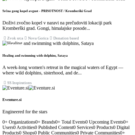
28
AUG
Srčna gong kopel avgust - PRISOTNOST / Kromberški Grad
Doživi zvočno kopel v naravi na prečudoviti lokaciji park
Kromberški grad. Gongi, himalajske posode...
Zvok srca
Nova Gorica
Donation based
29
AUG
Healing and swimming with dolphins, Sataya
A week-long women's retreat in the magical waters of Egypt —
where wild dolphins, sisterhood, and de...
SS Inspirations
Eventure.si
Engineered for the stars
0
+
Organizations
0
+
Brands
0
+
Total Events
0
Upcoming Events
0
+
Users
0
Activities
0
Published Content
0
Services
0
Products
0
Digital
Products
0
Shops
0
Public Communities
0
Private Communities
0
+