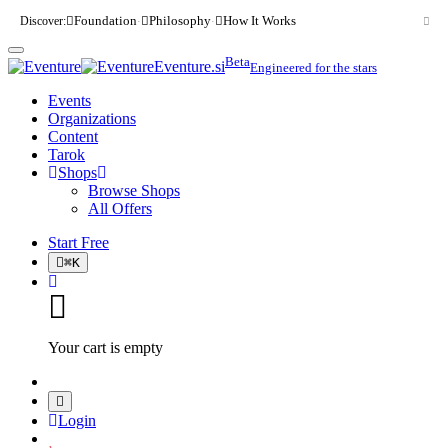
Discover:
Foundation
Philosophy
How It Works
·
·
Beta
Eventure.si
Engineered for the stars
Events
Organizations
Content
Tarok
Shops
Browse Shops
All Offers
Start Free
⌘
K
Your cart is empty
Login