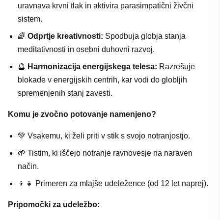
uravnava krvni tlak in aktivira parasimpatični živčni
sistem.
🌈
Odprtje kreativnosti:
Spodbuja globja stanja
meditativnosti in osebni duhovni razvoj.
🔮
Harmonizacija energijskega telesa:
Razrešuje
blokade v energijskih centrih, kar vodi do globljih
spremenjenih stanj zavesti.
Komu je zvočno potovanje namenjeno?
💚 Vsakemu, ki želi priti v stik s svojo notranjostjo.
🌱 Tistim, ki iščejo notranje ravnovesje na naraven
način.
👦👧 Primeren za mlajše udeležence (od 12 let naprej).
Pripomočki za udeležbo: