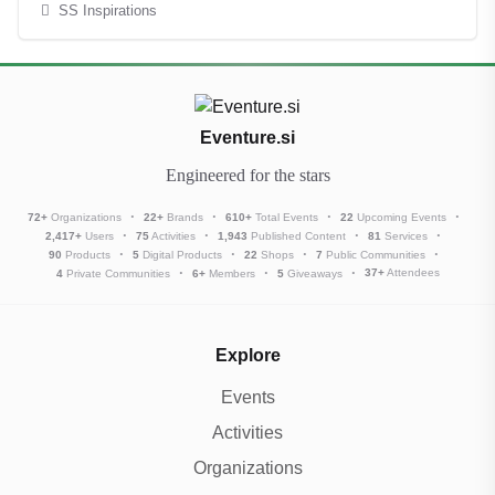
SS Inspirations
Eventure.si
Engineered for the stars
72
+
Organizations
22
+
Brands
610
+
Total Events
22
Upcoming Events
2,417
+
Users
75
Activities
1,943
Published Content
81
Services
90
Products
5
Digital Products
22
Shops
7
Public Communities
37
+
Attendees
4
Private Communities
6
+
Members
5
Giveaways
Explore
Events
Activities
Organizations