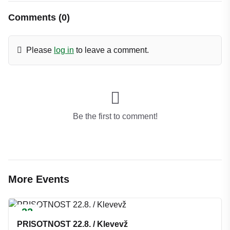
Comments (0)
Please
log in
to leave a comment.
Be the first to comment!
More Events
22
AUG
PRISOTNOST 22.8. / Klevevž