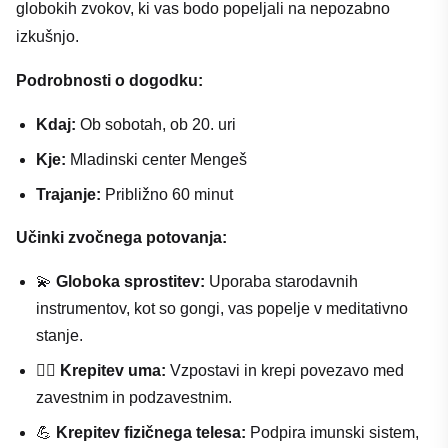
globokih zvokov, ki vas bodo popeljali na nepozabno
izkušnjo.
Podrobnosti o dogodku:
Kdaj:
Ob sobotah, ob 20. uri
Kje:
Mladinski center Mengeš
Trajanje:
Približno 60 minut
Učinki zvočnega potovanja:
💫
Globoka sprostitev:
Uporaba starodavnih
instrumentov, kot so gongi, vas popelje v meditativno
stanje.
🧘‍♂️
Krepitev uma:
Vzpostavi in krepi povezavo med
zavestnim in podzavestnim.
💪
Krepitev fizičnega telesa:
Podpira imunski sistem,