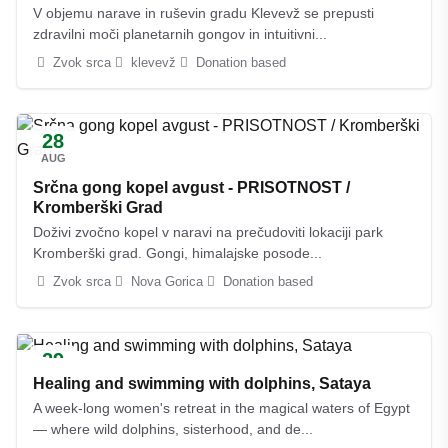
V objemu narave in ruševin gradu Klevevž se prepusti
zdravilni moči planetarnih gongov in intuitivni...
Zvok srca
klevevž
Donation based
28
AUG
Srčna gong kopel avgust - PRISOTNOST /
Kromberški Grad
Doživi zvočno kopel v naravi na prečudoviti lokaciji park
Kromberški grad. Gongi, himalajske posode...
Zvok srca
Nova Gorica
Donation based
29
AUG
Healing and swimming with dolphins, Sataya
A week-long women's retreat in the magical waters of Egypt
— where wild dolphins, sisterhood, and de...