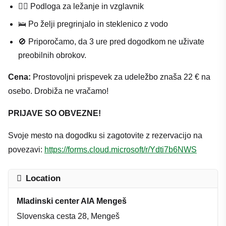
🧘‍♀️ Podloga za ležanje in vzglavnik
🛌 Po želji pregrinjalo in steklenico z vodo
🚫 Priporočamo, da 3 ure pred dogodkom ne uživate
preobilnih obrokov.
Cena:
Prostovoljni prispevek za udeležbo znaša 22 € na
osebo. Drobiža ne vračamo!
PRIJAVE SO OBVEZNE!
Svoje mesto na dogodku si zagotovite z rezervacijo na
povezavi:
https://forms.cloud.microsoft/r/Ydti7b6NWS
Location
Mladinski center AIA Mengeš
Slovenska cesta 28, Mengeš