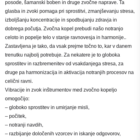
posode, šamanski boben in druge zvočne naprave. Ta
glasba in zvoki pomaga pri sprostitvi, zmanjševanju stresa,
izboljšanju koncentracije in spodbujanju zdravja in
dobrega počutja. Zvočna kopel prebudi našo notranjo
celoto in popelje telo v stanje ravnovesja in harmonije..
Zastavljena je tako, da vsak prejme točno to, kar v danem
trenutku najbolj potrebuje. Za nekatere je to globoka
sprostitev in razbremenitev od vsakdanjega stresa, za
druge pa harmonizacija in aktivacija notranjih procesov na
celični ravni.
Vibracije in zvok inštrumentov med zvočno kopeljo
omogočijo:
– globoko sprostitev in umirjanje misli,
– počitek,
– notranji navdih,
– razbijanje določenih vzorcev in iskanje odgovorov,