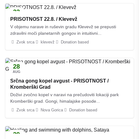
22
AUG
PRISOTNOST 22.8. / Klevevž
V objemu narave in ruševin gradu Klevevž se prepusti
zdravilni moči planetarnih gongov in intuitivni...
Zvok srca
klevevž
Donation based
28
AUG
Srčna gong kopel avgust - PRISOTNOST /
Kromberški Grad
Doživi zvočno kopel v naravi na prečudoviti lokaciji park
Kromberški grad. Gongi, himalajske posode...
Zvok srca
Nova Gorica
Donation based
29