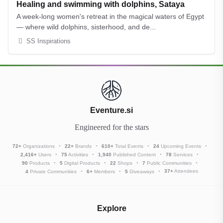
AUG
Healing and swimming with dolphins, Sataya
A week-long women's retreat in the magical waters of Egypt
— where wild dolphins, sisterhood, and de...
SS Inspirations
Eventure.si
Engineered for the stars
72
+
Organizations
22
+
Brands
610
+
Total Events
24
Upcoming Events
2,416
+
Users
75
Activities
1,940
Published Content
78
Services
90
Products
5
Digital Products
22
Shops
7
Public Communities
37
+
Attendees
4
Private Communities
6
+
Members
5
Giveaways
Explore