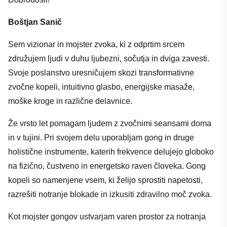
Boštjan Sanič
Sem vizionar in mojster zvoka, ki z odprtim srcem
združujem ljudi v duhu ljubezni, sočutja in dviga zavesti.
Svoje poslanstvo uresničujem skozi transformativne
zvočne kopeli, intuitivno glasbo, energijske masaže,
moške kroge in različne delavnice.
Že vrsto let pomagam ljudem z zvočnimi seansami doma
in v tujini. Pri svojem delu uporabljam gong in druge
holistične instrumente, katerih frekvence delujejo globoko
na fizično, čustveno in energetsko raven človeka. Gong
kopeli so namenjene vsem, ki želijo sprostiti napetosti,
razrešiti notranje blokade in izkusiti zdravilno moč zvoka.
Kot mojster gongov ustvarjam varen prostor za notranja