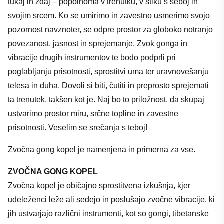
tukaj in zdaj – popolnoma v trenutku, v stiku s seboj in
svojim srcem. Ko se umirimo in zavestno usmerimo svojo
pozornost navznoter, se odpre prostor za globoko notranjo
povezanost, jasnost in sprejemanje. Zvok gonga in
vibracije drugih instrumentov te bodo podprli pri
poglabljanju prisotnosti, sprostitvi uma ter uravnovešanju
telesa in duha. Dovoli si biti, čutiti in preprosto sprejemati
ta trenutek, takšen kot je. Naj bo to priložnost, da skupaj
ustvarimo prostor miru, srčne topline in zavestne
prisotnosti. Veselim se srečanja s teboj!
Zvočna gong kopel je namenjena in primerna za vse.
ZVOČNA GONG KOPEL
Zvočna kopel je običajno sprostitvena izkušnja, kjer
udeleženci leže ali sedejo in poslušajo zvočne vibracije, ki
jih ustvarjajo različni instrumenti, kot so gongi, tibetanske