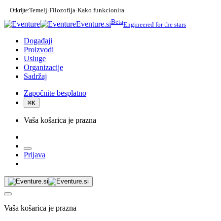
Otkrijte:
Temelj
Filozofija
Kako funkcionira
·
·
Beta
Eventure.si
Engineered for the stars
Događaji
Proizvodi
Usluge
Organizacije
Sadržaj
Započnite besplatno
⌘
K
Vaša košarica je prazna
Prijava
Vaša košarica je prazna