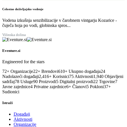
Celostno doživljajsko vodenje
Vodena izkušnja senzibilizacije v čarobnem vintgarju Kozarice -
čuječa hoja po vodi, globinska spros...
Vilinska dolina
Eventure.si
Engineered for the stars
72
+
Organizacije
22
+
Brendovi
610
+
Ukupno događaja
24
Nadolazeći događaji
2,416
+
Korisnici
75
Aktivnosti
1,940
Objavljeni
sadržaj
78
Usluge
90
Proizvodi
5
Digitalni proizvodi
22
Trgovine
7
Javne zajednice
4
Privatne zajednice
6
+
Članovi
5
Pokloni
37
+
Sudionici
Istraži
Događaji
Aktivnosti
Organizacije