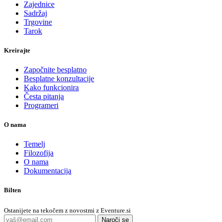
Zajednice
Sadržaj
Trgovine
Tarok
Kreirajte
Započnite besplatno
Besplatne konzultacije
Kako funkcionira
Česta pitanja
Programeri
O nama
Temelj
Filozofija
O nama
Dokumentacija
Bilten
Ostanijete na tekočem z novostmi z Eventure.si
Naroči se