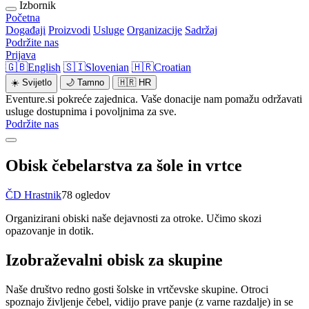
Izbornik
Početna
Događaji
Proizvodi
Usluge
Organizacije
Sadržaj
Podržite nas
Prijava
🇬🇧
English
🇸🇮
Slovenian
🇭🇷
Croatian
☀️
Svijetlo
🌙
Tamno
🇭🇷
HR
Eventure.si pokreće zajednica. Vaše donacije nam pomažu održavati
usluge dostupnima i povoljnima za sve.
Podržite nas
Obisk čebelarstva za šole in vrtce
ČD Hrastnik
78 ogledov
Organizirani obiski naše dejavnosti za otroke. Učimo skozi
opazovanje in dotik.
Izobraževalni obisk za skupine
Naše društvo redno gosti šolske in vrtčevske skupine. Otroci
spoznajo življenje čebel, vidijo prave panje (z varne razdalje) in se