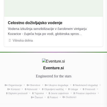
Celostno doživljajsko vodenje
Vodena izkušnja senzibilizacije v čarobnem vintgarju
Kozarice - čuječa hoja po vodi, globinska spros...
Vilinska dolina
Eventure.si
Engineered for the stars
0
+
Organizacije
0
+
Brendovi
0
+
Ukupno događaja
0
Nadolazeći događaji
0
+
Korisnici
0
Aktivnosti
0
Objavljeni sadržaj
0
Usluge
0
Proizvodi
0
Digitalni proizvodi
0
Trgovine
0
Javne zajednice
0
Privatne zajednice
0
+
Sudionici
0
+
Članovi
0
Pokloni