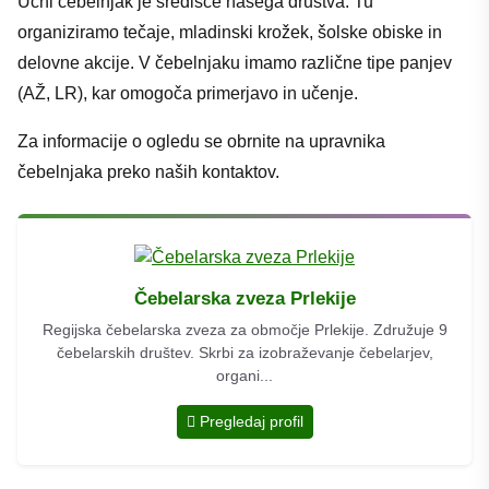
Učni čebelnjak je središče našega društva. Tu
organiziramo tečaje, mladinski krožek, šolske obiske in
delovne akcije. V čebelnjaku imamo različne tipe panjev
(AŽ, LR), kar omogoča primerjavo in učenje.
Za informacije o ogledu se obrnite na upravnika
čebelnjaka preko naših kontaktov.
Čebelarska zveza Prlekije
Regijska čebelarska zveza za območje Prlekije. Združuje 9
čebelarskih društev. Skrbi za izobraževanje čebelarjev,
organi...
Pregledaj profil