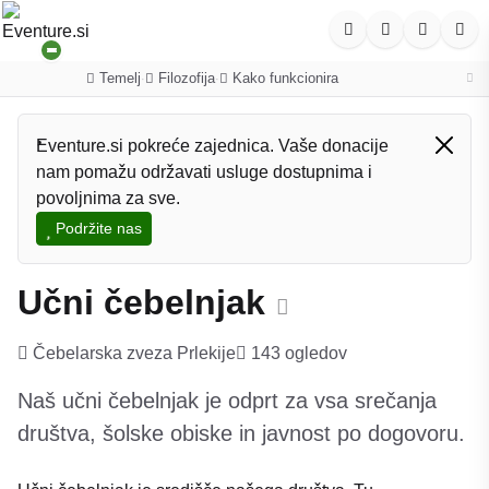
Temelj
Filozofija
Kako funkcionira
·
·
Eventure.si pokreće zajednica. Vaše donacije
nam pomažu održavati usluge dostupnima i
povoljnima za sve.
Podržite nas
Učni čebelnjak
Čebelarska zveza Prlekije
143 ogledov
Naš učni čebelnjak je odprt za vsa srečanja
društva, šolske obiske in javnost po dogovoru.