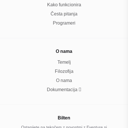
Kako funkcionira
Česta pitanja
Programeri
O nama
Temelj
Filozofija
O nama
Dokumentacija
Bilten
Ostanijete na tekočem z novostmi z Eventure.si