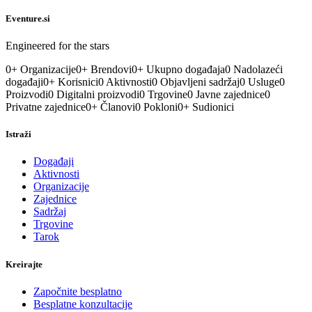
Eventure.si
Engineered for the stars
0
+
Organizacije
0
+
Brendovi
0
+
Ukupno događaja
0
Nadolazeći
događaji
0
+
Korisnici
0
Aktivnosti
0
Objavljeni sadržaj
0
Usluge
0
Proizvodi
0
Digitalni proizvodi
0
Trgovine
0
Javne zajednice
0
Privatne zajednice
0
+
Članovi
0
Pokloni
0
+
Sudionici
Istraži
Događaji
Aktivnosti
Organizacije
Zajednice
Sadržaj
Trgovine
Tarok
Kreirajte
Započnite besplatno
Besplatne konzultacije