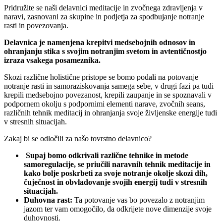
Pridružite se naši delavnici meditacije in zvočnega zdravljenja v
naravi, zasnovani za skupine in podjetja za spodbujanje notranje
rasti in povezovanja.
Delavnica je namenjena krepitvi medsebojnih odnosov in
ohranjanju stika s svojim notranjim svetom in avtentičnostjo
izraza vsakega posameznika.
Skozi različne holistične pristope se bomo podali na potovanje
notranje rasti in samoraziskovanja samega sebe, v drugi fazi pa tudi
krepili medsebojno povezanost, krepili zaupanje in se spoznavali v
podpornem okolju s podpornimi elementi narave, zvočnih seans,
različnih tehnik meditacij in ohranjanja svoje življenske energije tudi
v stresnih situacijah.
Zakaj bi se odločili za našo tovrstno delavnico?
Supaj bomo odkrivali različne tehnike in metode
samoregulacije, se priučili naravnih tehnik meditacije in
kako bolje poskrbeti za svoje notranje okolje skozi dih,
čuječnost in obvladovanje svojih energij tudi v stresnih
situacijah.
Duhovna rast:
Ta potovanje vas bo povezalo z notranjim
jazom ter vam omogočilo, da odkrijete nove dimenzije svoje
duhovnosti.