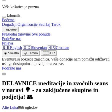
Vaša košarica je prazna
Izbornik
Početna
Događaji
Organizacije
Sadržaj
Tarok
Trgovine
Pregledaj trgovine
Sve ponude
Podržite nas
Prijava
🇬🇧
English
🇸🇮
Slovenian
🇭🇷
Croatian
☀️
Svijetlo
🌙
Tamno
🇭🇷
HR
Eventure.si pokreće zajednica. Vaše donacije nam pomažu održavati
usluge dostupnima i povoljnima za sve.
Podržite nas
DELAVNICE meditacije in zvočnih seans
v naravi 🌳 - za zaključene skupine in
podjetja! 👥
Alte Luka
966 ogledov