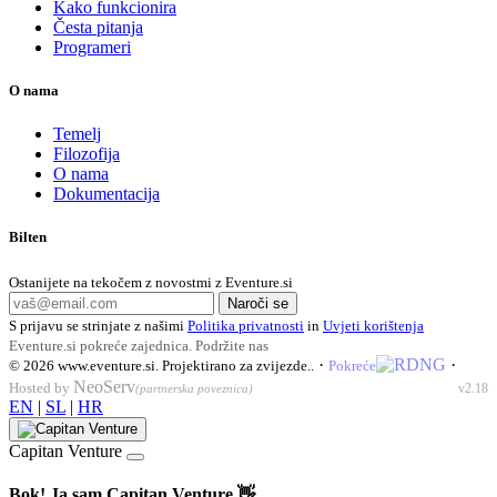
Kako funkcionira
Česta pitanja
Programeri
O nama
Temelj
Filozofija
O nama
Dokumentacija
Bilten
Ostanijete na tekočem z novostmi z Eventure.si
Naroči se
S prijavu se strinjate z našimi
Politika privatnosti
in
Uvjeti korištenja
Eventure.si pokreće zajednica.
Podržite nas
·
·
© 2026
www.eventure.si
.
Projektirano za zvijezde.
.
Pokreće
NeoServ
Hosted by
v2.18
(partnerska poveznica)
EN
|
SL
|
HR
Capitan Venture
Bok! Ja sam Capitan Venture 👋