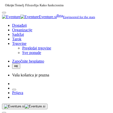
Otkrijte:
Temelj
Filozofija
Kako funkcionira
·
·
Beta
Eventure.si
Engineered for the stars
Događaji
Organizacije
Sadržaj
Tarok
Trgovine
Pregledaj trgovine
Sve ponude
Započnite besplatno
⌘
K
Vaša košarica je prazna
Prijava