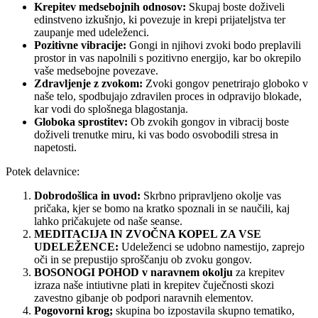
Krepitev medsebojnih odnosov:
Skupaj boste doživeli
edinstveno izkušnjo, ki povezuje in krepi prijateljstva ter
zaupanje med udeleženci.
Pozitivne vibracije:
Gongi in njihovi zvoki bodo preplavili
prostor in vas napolnili s pozitivno energijo, kar bo okrepilo
vaše medsebojne povezave.
Zdravljenje z zvokom:
Zvoki gongov penetrirajo globoko v
naše telo, spodbujajo zdravilen proces in odpravijo blokade,
kar vodi do splošnega blagostanja.
Globoka sprostitev:
Ob zvokih gongov in vibracij boste
doživeli trenutke miru, ki vas bodo osvobodili stresa in
napetosti.
Potek delavnice:
Dobrodošlica in uvod:
Skrbno pripravljeno okolje vas
pričaka, kjer se bomo na kratko spoznali in se naučili, kaj
lahko pričakujete od naše seanse.
MEDITACIJA IN ZVOČNA KOPEL ZA VSE
UDELEŽENCE:
Udeleženci se udobno namestijo, zaprejo
oči in se prepustijo sproščanju ob zvoku gongov.
BOSONOGI POHOD v naravnem okolju
za krepitev
izraza naše intiutivne plati in krepitev čuječnosti skozi
zavestno gibanje ob podpori naravnih elementov.
Pogovorni krog;
skupina bo izpostavila skupno tematiko,