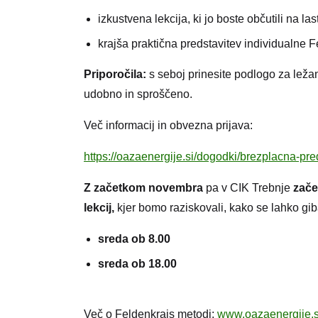
izkustvena lekcija, ki jo boste občutili na la
krajša praktična predstavitev individualne 
Priporočila:
s seboj prinesite podlogo za ležan
udobno in sproščeno.
Več informacij in obvezna prijava:
https://oazaenergije.si/dogodki/brezplacna-pre
Z začetkom novembra
pa v CIK Trebnje
zače
lekcij
,
kjer bomo raziskovali, kako se lahko gi
sreda ob 8.00
sreda ob 18.00
Več o Feldenkrais metodi:
www.oazaenergije.s