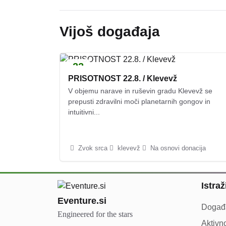
Vijoš događaja
22
KOL
PRISOTNOST 22.8. / Klevevž
V objemu narave in ruševin gradu Klevevž se
prepusti zdravilni moči planetarnih gongov in
intuitivni...
Zvok srca
klevevž
Na osnovi donacija
Istraž
Eventure.si
Događa
Engineered for the stars
Aktivno