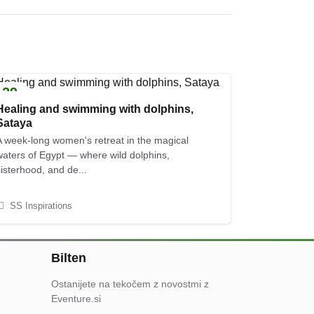
29
KOL
Healing and swimming with dolphins,
Sataya
A week-long women's retreat in the magical
waters of Egypt — where wild dolphins,
isterhood, and de...
SS Inspirations
Bilten
Ostanijete na tekočem z novostmi z
Eventure.si