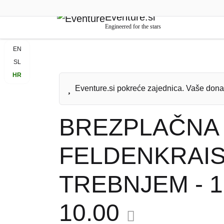
BETA
Eventure.si
Engineered for the stars
EN
SL
HR
Eventure.si pokreće zajednica. Vaše dona
BREZPLAČNA 
FELDENKRAIS
TREBNJEM - 
10.00