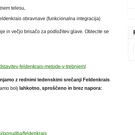
stnem telesu,
Feldenkrais obravnave (funkcionalna integracija)
je in večjo brisačo za podložitev glave. Oblecite se
dstavitev-feldenkrais-metode-v-trebnjem/
njamo z rednimi tedenskimi srečanji Feldenkrais
bamo bolj
lahkotno, sproščeno in brez napora
:
i/ponudba/feldenkrais