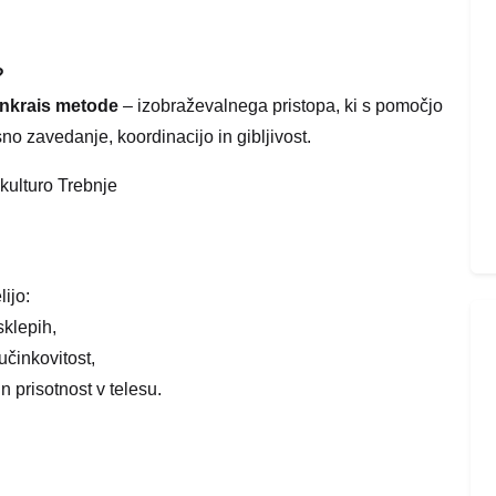
?
enkrais metode
– izobraževalnega pristopa, ki s pomočjo
no zavedanje, koordinacijo in gibljivost.
kulturo Trebnje
ijo:
sklepih,
 učinkovitost,
in prisotnost v telesu.