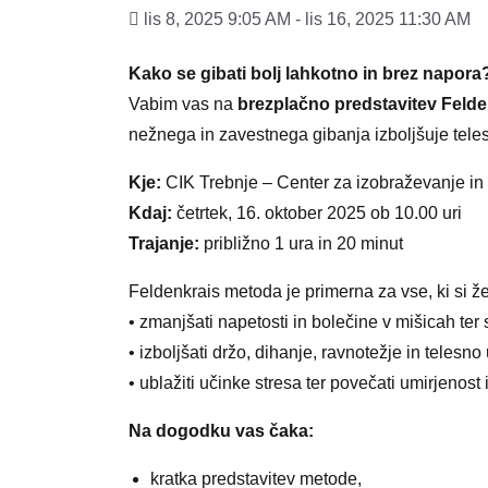
lis 8, 2025 9:05 AM - lis 16, 2025 11:30 AM
Kako se gibati bolj lahkotno in brez napora
Vabim vas na
brezplačno predstavitev Feld
nežnega in zavestnega gibanja izboljšuje teles
Kje:
CIK Trebnje – Center za izobraževanje in 
Kdaj:
četrtek, 16. oktober 2025 ob 10.00 uri
Trajanje:
približno 1 ura in 20 minut
Feldenkrais metoda je primerna za vse, ki si žel
• zmanjšati napetosti in bolečine v mišicah ter 
• izboljšati držo, dihanje, ravnotežje in telesno
• ublažiti učinke stresa ter povečati umirjenost 
Na dogodku vas čaka:
kratka predstavitev metode,