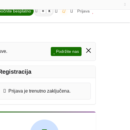
očnite besplatno
Prijava
⌘
K
sve.
Podržite nas
Registracija
Prijava je trenutno zaključena.