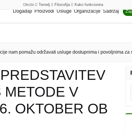
Temelj
Filozofija
Kako funkcionira
Otkrijte:
·
·
Događaji
Proizvodi
Usluge
Organizacije
Sadržaj
Zap
cije nam pomažu održavati usluge dostupnima i povoljnima za 
PREDSTAVITEV
 METODE V
16. OKTOBER OB