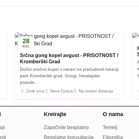
28
KOL
Srčna gong kopel avgust - PRISOTNOST /
Kromberški Grad
Doživi zvočno kopel v naravi na prečudoviti lokaciji
s
park Kromberški grad. Gongi, himalajske
posode...
Zvok srca
Nova Gorica
Na osnovi donacija
i
Kreirajte
O nama
ji
Započnite besplatno
Temelj
sti
Besplatne konzultacije
Filozofija