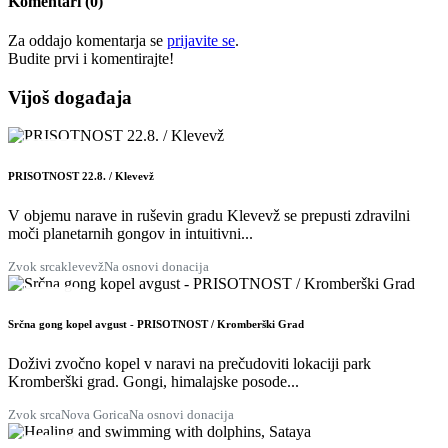
Komentari (0)
Za oddajo komentarja se
prijavite se
.
Budite prvi i ​​komentirajte!
Vijoš događaja
22
KOL
PRISOTNOST 22.8. / Klevevž
V objemu narave in ruševin gradu Klevevž se prepusti zdravilni
moči planetarnih gongov in intuitivni...
Zvok srca
klevevž
Na osnovi donacija
28
KOL
Srčna gong kopel avgust - PRISOTNOST / Kromberški Grad
Doživi zvočno kopel v naravi na prečudoviti lokaciji park
Kromberški grad. Gongi, himalajske posode...
Zvok srca
Nova Gorica
Na osnovi donacija