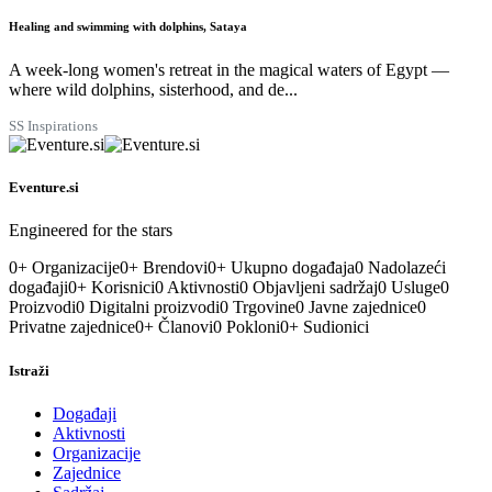
29
KOL
Healing and swimming with dolphins, Sataya
A week-long women's retreat in the magical waters of Egypt —
where wild dolphins, sisterhood, and de...
SS Inspirations
Eventure.si
Engineered for the stars
0
+
Organizacije
0
+
Brendovi
0
+
Ukupno događaja
0
Nadolazeći
događaji
0
+
Korisnici
0
Aktivnosti
0
Objavljeni sadržaj
0
Usluge
0
Proizvodi
0
Digitalni proizvodi
0
Trgovine
0
Javne zajednice
0
Privatne zajednice
0
+
Članovi
0
Pokloni
0
+
Sudionici
Istraži
Događaji
Aktivnosti
Organizacije
Zajednice