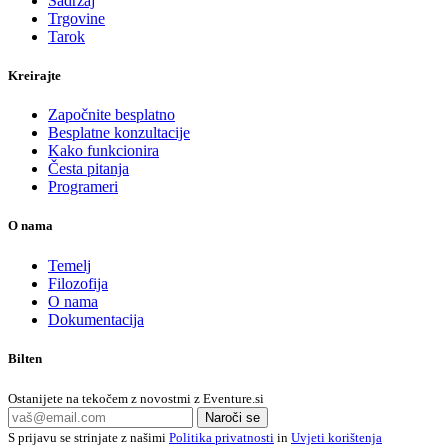
Sadržaj
Trgovine
Tarok
Kreirajte
Započnite besplatno
Besplatne konzultacije
Kako funkcionira
Česta pitanja
Programeri
O nama
Temelj
Filozofija
O nama
Dokumentacija
Bilten
Ostanijete na tekočem z novostmi z Eventure.si
Naroči se
S prijavu se strinjate z našimi
Politika privatnosti
in
Uvjeti korištenja