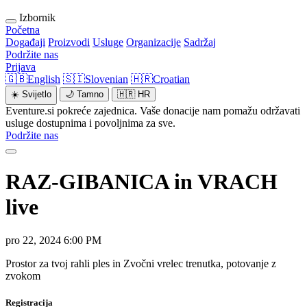
Izbornik
Početna
Događaji
Proizvodi
Usluge
Organizacije
Sadržaj
Podržite nas
Prijava
🇬🇧
English
🇸🇮
Slovenian
🇭🇷
Croatian
☀️
Svijetlo
🌙
Tamno
🇭🇷
HR
Eventure.si pokreće zajednica. Vaše donacije nam pomažu održavati
usluge dostupnima i povoljnima za sve.
Podržite nas
RAZ-GIBANICA in VRACH
live
pro 22, 2024 6:00 PM
Prostor za tvoj rahli ples in Zvočni vrelec trenutka, potovanje z
zvokom
Registracija