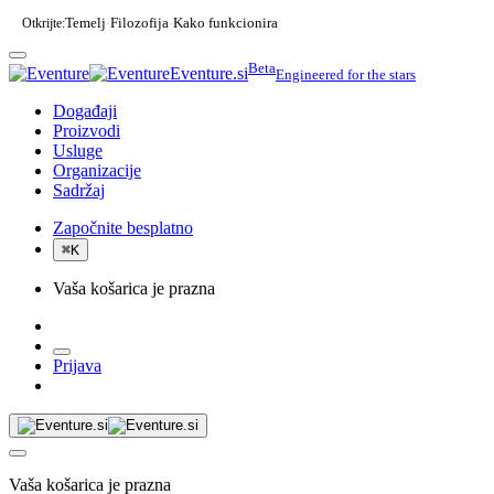
Otkrijte:
Temelj
Filozofija
Kako funkcionira
·
·
Beta
Eventure.si
Engineered for the stars
Događaji
Proizvodi
Usluge
Organizacije
Sadržaj
Započnite besplatno
⌘
K
Vaša košarica je prazna
Prijava
Vaša košarica je prazna