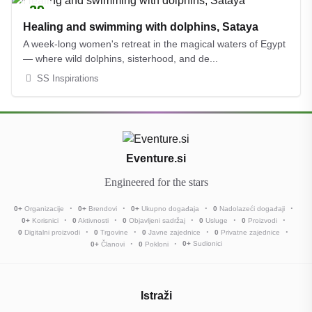
29
KOL
Healing and swimming with dolphins, Sataya
A week-long women's retreat in the magical waters of Egypt
— where wild dolphins, sisterhood, and de...
SS Inspirations
Eventure.si
Engineered for the stars
0
+
Organizacije
0
+
Brendovi
0
+
Ukupno događaja
0
Nadolazeći događaji
0
+
Korisnici
0
Aktivnosti
0
Objavljeni sadržaj
0
Usluge
0
Proizvodi
0
Digitalni proizvodi
0
Trgovine
0
Javne zajednice
0
Privatne zajednice
0
+
Sudionici
0
+
Članovi
0
Pokloni
Istraži