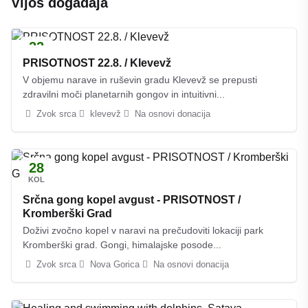
Vijoš događaja
22
KOL
PRISOTNOST 22.8. / Klevevž
V objemu narave in ruševin gradu Klevevž se prepusti
zdravilni moči planetarnih gongov in intuitivni...
Zvok srca
klevevž
Na osnovi donacija
28
KOL
Srčna gong kopel avgust - PRISOTNOST /
Kromberški Grad
Doživi zvočno kopel v naravi na prečudoviti lokaciji park
Kromberški grad. Gongi, himalajske posode...
Zvok srca
Nova Gorica
Na osnovi donacija