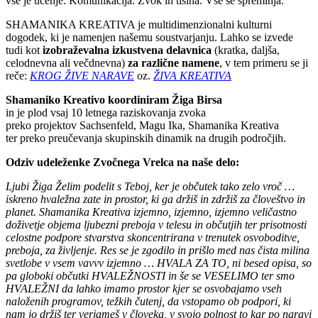
vse je učenje. Komunikacija. Zvok in tišina. Vse se spreminja.
SHAMANIKA KREATIVA je multidimenzionalni kulturni
dogodek, ki je namenjen našemu soustvarjanju. Lahko se izvede
tudi kot
izobraževalna izkustvena delavnica
(kratka, daljša,
celodnevna ali večdnevna)
za različne namene
, v tem primeru se ji
reče:
KROG ŽIVE NARAVE
oz.
ŽIVA KREATIVA
Shamaniko Kreativo koordiniram Žiga Birsa
in je plod vsaj 10 letnega raziskovanja zvoka
preko projektov Sachsenfeld, Magu Ika, Shamanika Kreativa
ter preko preučevanja skupinskih dinamik na drugih področjih.
Odziv udeleženke Zvočnega Vrelca na naše delo:
Ljubi Žiga Želim podelit s Teboj, ker je občutek tako zelo vroč …
iskreno hvaležna zate in prostor, ki ga držiš in zdržiš za človeštvo in
planet. Shamanika Kreativa izjemno, izjemno, izjemno veličastno
doživetje objema ljubezni preboja v telesu in občutjih ter prisotnosti
celostne podpore stvarstva skoncentrirana v trenutek osvoboditve,
preboja, za življenje. Res se je zgodilo in prišlo med nas čista milina
svetlobe v vsem vavvv izjemno … HVALA ZA TO, ni besed opisa, so
pa globoki občutki HVALEŽNOSTI in še se VESELIMO ter smo
HVALEŽNI da lahko imamo prostor kjer se osvobajamo vseh
naloženih programov, težkih čutenj, da vstopamo ob podpori, ki
nam jo držiš ter verjameš v človeka, v svojo polnost to kar po naravi