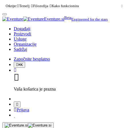
Otkrijte:
Temelj
Filozofija
Kako funkcionira
·
·
Beta
Eventure.si
Engineered for the stars
Događaji
Proizvodi
Usluge
Organizacije
Sadržaj
Započnite besplatno
⌘
K
Vaša košarica je prazna
Prijava