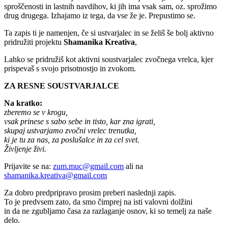
sproščenosti in lastnih navdihov, ki jih ima vsak sam, oz. sprožimo
drug drugega. Izhajamo iz tega, da vse že je. Prepustimo se.
Ta zapis ti je namenjen, če si ustvarjalec in se želiš še bolj aktivno
pridružiti projektu
Shamanika Kreativa
,
Lahko se pridružiš kot aktivni soustvarjalec zvočnega vrelca, kjer
prispevaš s svojo prisotnostjo in zvokom.
ZA RESNE SOUSTVARJALCE
Na kratko:
zberemo se v krogu,
vsak prinese s sabo sebe in tisto, kar zna igrati,
skupaj ustvarjamo zvočni vrelec trenutka,
ki je tu za nas, za poslušalce in za cel svet.
Življenje živi.
Prijavite se na:
zum.muc@gmail.com
ali na
shamanika.kreativa@gmail.com
Za dobro predpripravo prosim preberi naslednji zapis.
To je predvsem zato, da smo čimprej na isti valovni dolžini
in da ne zgubljamo časa za razlaganje osnov, ki so temelj za naše
delo.