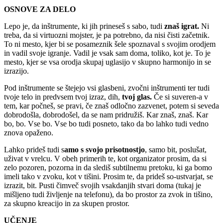
OSNOVE ZA DELO
Lepo je, da inštrumente, ki jih prineseš s sabo, tudi
znaš igrat.
Ni
treba, da si virtuozni mojster, je pa potrebno, da nisi čisti začetnik.
To ni mesto, kjer bi se posameznik šele spoznaval s svojim orodjem
in vadil svoje igranje. Vadil je vsak sam doma, toliko, kot je. To je
mesto, kjer se vsa orodja skupaj uglasijo v skupno harmonijo in se
izrazijo.
Pod inštrumente se štejejo vsi glasbeni, zvočni inštrumenti ter tudi
tvoje telo in predvsem tvoj izraz, dih,
tvoj glas.
Če si suveren-a v
tem, kar počneš, se pravi, če znaš odločno zazvenet, potem si seveda
dobrodošla, dobrodošel, da se nam pridružiš. Kar znaš, znaš. Kar
bo, bo. Vse bo. Vse bo tudi posneto, tako da bo lahko tudi vedno
znova opaženo.
Lahko prideš tudi s
amo s svojo prisotnostjo
, samo bit, poslušat,
uživat v vrelcu. V obeh primerih te, kot organizator prosim, da si
zelo pozoren, pozorna in da slediš subtilnemu pretoku, ki ga bomo
imeli tako v zvoku, kot v tišini. Prosim te, da prideš so-ustvarjat, se
izrazit, bit. Pusti čimveč svojih vsakdanjih stvari doma (tukaj je
mišljeno tudi življenje na telefonu), da bo prostor za zvok in tišino,
za skupno kreacijo in za skupen prostor.
UČENJE