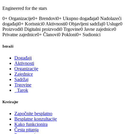
Engineered for the stars
0
+
Organizacije
0
+
Brendovi
0
+
Ukupno događaja
0
Nadolazeći
događaji
0
+
Korisnici
0
Aktivnosti
0
Objavljeni sadržaj
0
Usluge
0
Proizvodi
0
Digitalni proizvodi
0
Trgovine
0
Javne zajednice
0
Privatne zajednice
0
+
Članovi
0
Pokloni
0
+
Sudionici
Istraži
Događaji
Aktivnosti
Organizacije
Zajednice
Sadržaj
Trgovine
Tarok
Kreirajte
Započnite besplatno
Besplatne konzultacije
Kako funkcionira
Česta pitanja