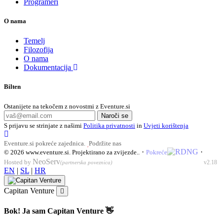
Programeri
O nama
Temelj
Filozofija
O nama
Dokumentacija
Bilten
Ostanijete na tekočem z novostmi z Eventure.si
Naroči se
S prijavu se strinjate z našimi
Politika privatnosti
in
Uvjeti korištenja
Eventure.si pokreće zajednica.
Podržite nas
·
·
© 2026
www.eventure.si
.
Projektirano za zvijezde.
.
Pokreće
NeoServ
Hosted by
v2.18
(partnerska poveznica)
EN
|
SL
|
HR
Capitan Venture
Bok! Ja sam Capitan Venture 👋