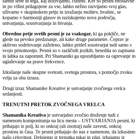
samih sebe in tega, kaj doživljamo, čutimo. Ker so pesmi enostavne
in po višini prilagojene za vse, lahko nežno razvijamo svoj glas,
uživamo v skupinskem petju in izražanju molitev, hvalnic, se
kopamo v harmoniji glasov in raziskujemo nova področja,
ustvarjanja, soustvarjanja in bivanja.
Obredno petje svetih pesmi je za vsakogar,
ki ga pokliče, ne
glede na pevsko predznanje, ali kake druge parametre. Čeprav je
aktivno sodelovanje zaželeno, lahko prideš soustvarjat tudi samo s
svojo prisotnostjo. Pesmi so v različnih jezikih, besedila so zapisana
in lahka za zapomnit. Pri Shamaniki ga uporabljamo za ogrevanje in
uglaševanje na prave frekvence.
Izkušanje naše skupne svetosti, svetega prostora, s pomočjo zvoka
velja za oba izraza.
Drugi izraz Shamanike Kreative je ustvarjanje zvočnega vrelca
sedanjosti.
TRENUTNI PRETOK ZVOČNEGA VRELCA
Shamanika Kreativa
je ustvarjalno zvočno druženje tudi z
namenom komponiranja na licu mesta – USTVARJANJA pesmi, ki
prihajajo iz polj, ki so onkraj (ali znotraj) naše zavesti, onkraj
prostora in časa. Te pesmi prihajajo do nas z namenom, da izkusimo
našo celovitost. Delujemo iz trenutka tukaj in zdaj, izhajamo iz