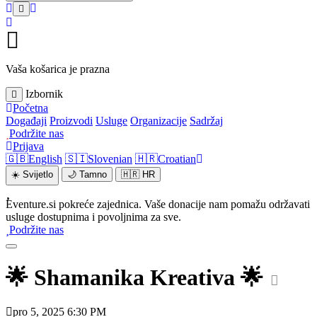
Vaša košarica je prazna
Izbornik
Početna
Događaji
Proizvodi
Usluge
Organizacije
Sadržaj
Podržite nas
Prijava
🇬🇧
English
🇸🇮
Slovenian
🇭🇷
Croatian
☀️
Svijetlo
🌙
Tamno
🇭🇷
HR
Eventure.si pokreće zajednica. Vaše donacije nam pomažu održavati
usluge dostupnima i povoljnima za sve.
Podržite nas
🌟 Shamanika Kreativa 🌟
pro 5, 2025 6:30 PM