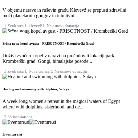
V objemu narave in ruševin gradu Klevevž se prepusti zdravilni
moči planetarnih gongov in intuitivni...
Zvok srca
klevevž
Na osnovi donacija
28
KOL
Srčna gong kopel avgust - PRISOTNOST / Kromberški Grad
Doživi zvočno kopel v naravi na prečudoviti lokaciji park
Kromberški grad. Gongi, himalajske posode...
Zvok srca
Nova Gorica
Na osnovi donacija
29
KOL
Healing and swimming with dolphins, Sataya
A week-long women's retreat in the magical waters of Egypt —
where wild dolphins, sisterhood, and de...
SS Inspirations
Eventure.si