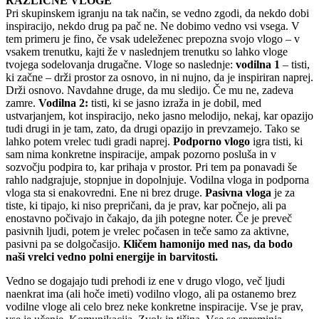
RAZLIČNE VLOGE
Pri skupinskem igranju na tak način, se vedno zgodi, da nekdo dobi
inspiracijo, nekdo drug pa pač ne. Ne dobimo vedno vsi vsega. V
tem primeru je fino, če vsak udeleženec prepozna svojo vlogo – v
vsakem trenutku, kajti že v naslednjem trenutku so lahko vloge
tvojega sodelovanja drugačne. Vloge so naslednje:
vodilna 1
– tisti,
ki začne – drži prostor za osnovo, in ni nujno, da je inspiriran naprej.
Drži osnovo. Navdahne druge, da mu sledijo. Če mu ne, zadeva
zamre.
Vodilna 2:
tisti, ki se jasno izraža in je dobil, med
ustvarjanjem, kot inspiracijo, neko jasno melodijo, nekaj, kar opazijo
tudi drugi in je tam, zato, da drugi opazijo in prevzamejo. Tako se
lahko potem vrelec tudi gradi naprej.
Podporno vlogo
igra tisti, ki
sam nima konkretne inspiracije, ampak pozorno posluša in v
sozvočju podpira to, kar prihaja v prostor. Pri tem pa ponavadi še
rahlo nadgrajuje, stopnjue in dopolnjuje. Vodilna vloga in podporna
vloga sta si enakovredni. Ene ni brez druge.
Pasivna vloga
je za
tiste, ki tipajo, ki niso prepričani, da je prav, kar počnejo, ali pa
enostavno počivajo in čakajo, da jih potegne noter. Če je preveč
pasivnih ljudi, potem je vrelec počasen in teče samo za aktivne,
pasivni pa se dolgočasijo.
Kličem hamonijo med nas, da bodo
naši vrelci vedno polni energije in barvitosti.
Vedno se dogajajo tudi prehodi iz ene v drugo vlogo, več ljudi
naenkrat ima (ali hoče imeti) vodilno vlogo, ali pa ostanemo brez
vodilne vloge ali celo brez neke konkretne inspiracije. Vse je prav,