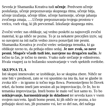
Seveda je Shamanika Kreativa tudi
učenje
. Predvsem učenje
poslušanja, učenje prepoznavanja skupnega ritma, učenje bitja,
učenje izražanja, učenje tišine, učenje harmonije, učenje jahanja
zvočnega zmaja, ….Učenje prepoznavanja tvojega prostora v
vrelcu, vseh vlog, ki jih prevzemaš. Izkušanje skupnega miru.
Zvočni vrelec nas oblikuje, saj vedno poskrbi za najnovejši zvočni
material, ki ga nihče ne pozna. To je za nekatere precejšen izziv, saj
so navajeni na isti način vedno znova ponavljati iste pesmi.
Shamanika Kreativa je zvočni vrelec sedanjega trenutka, ki ga
oblikuje ravno to, da prihaja edino sedaj.
Je nov zvok, so nove
pesmi. Mogoče včasih tudi iste, narejene na drugačen način.
Je
točno ta čas, je točno to mesto. Vsako naše srečanje je edinstveno.
Hvala vnaprej za to božansko soustvarjanje v vseh spektrih svetlobe.
SKUPNA TLA
Isti skupni imenovalec se izoblikuje, ko se skupina zbere. Nihče ne
sme biti v prednosti, zato se vsi spustimo na ista tla, kar se glasbe in
zvoka tiče – in igramo iz točno tega flowa. Poenostavljeno bi človek
rekel, da bomo imeli jam session ali pa improvizacijo, če že, bo to
tematska improvizacija. Imeli bomo še malo več kot samo to. To bo
usklajevanje, harmoniziranje in skladnost
ter seveda kaos v vsem
svojem razcvetu. Igrali bomo pesmi, ki jih nihče ne pozna, a ko
prihajajo skozi nas, jih poznamo vsi, ker so del nas, del našega