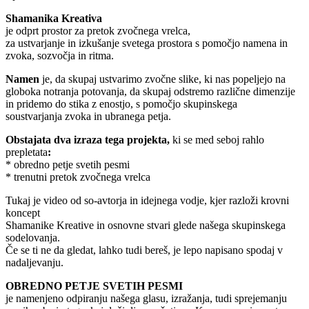
Shamanika Kreativa
je odprt prostor za pretok zvočnega vrelca,
za ustvarjanje in izkušanje svetega prostora s pomočjo namena in
zvoka, sozvočja in ritma.
Namen
je, da skupaj ustvarimo zvočne slike, ki nas popeljejo na
globoka notranja potovanja, da skupaj odstremo različne dimenzije
in pridemo do stika z enostjo, s pomočjo skupinskega
soustvarjanja zvoka in ubranega petja.
Obstajata dva izraza tega projekta,
ki se med seboj rahlo
prepletata
:
* obredno petje svetih pesmi
* trenutni pretok zvočnega vrelca
Tukaj je video od so-avtorja in idejnega vodje, kjer razloži krovni
koncept
Shamanike Kreative in osnovne stvari glede našega skupinskega
sodelovanja.
Če se ti ne da gledat, lahko tudi bereš, je lepo napisano spodaj v
nadaljevanju.
OBREDNO PETJE SVETIH PESMI
je namenjeno odpiranju našega glasu, izražanja, tudi sprejemanju