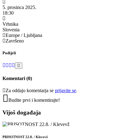
5. prosinca 2025.
18:30
Vrhnika
Slovenia
Europe / Ljubljana
Završeno
Podijeli
Komentari (0)
Za oddajo komentarja se
prijavite se
.
Budite prvi i ​​komentirajte!
Vijoš događaja
22
KOL
PRISOTNOST 22.8. / Klevevž