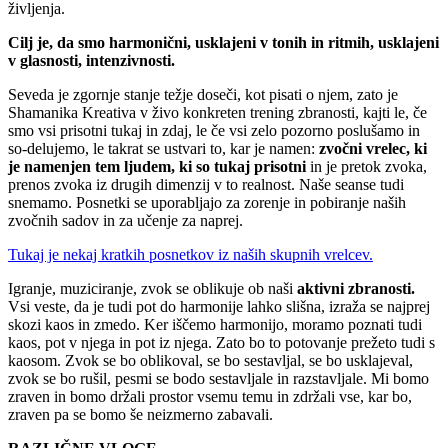
življenja.
Cilj je, da smo harmonični, usklajeni v tonih in ritmih, usklajeni
v glasnosti, intenzivnosti.
Seveda je zgornje stanje težje doseči, kot pisati o njem, zato je
Shamanika Kreativa v živo konkreten trening zbranosti, kajti le, če
smo vsi prisotni tukaj in zdaj, le če vsi zelo pozorno poslušamo in
so-delujemo, le takrat se ustvari to, kar je namen:
zvočni vrelec, ki
je namenjen tem ljudem, ki so tukaj prisotni
in je pretok zvoka,
prenos zvoka iz drugih dimenzij v to realnost. Naše seanse tudi
snemamo. Posnetki se uporabljajo za zorenje in pobiranje naših
zvočnih sadov in za učenje za naprej.
Tukaj je nekaj kratkih posnetkov iz naših skupnih vrelcev.
Igranje, muziciranje, zvok se oblikuje ob naši
aktivni zbranosti.
Vsi veste, da je tudi pot do harmonije lahko slišna, izraža se najprej
skozi kaos in zmedo. Ker iščemo harmonijo, moramo poznati tudi
kaos, pot v njega in pot iz njega. Zato bo to potovanje prežeto tudi s
kaosom. Zvok se bo oblikoval, se bo sestavljal, se bo usklajeval,
zvok se bo rušil, pesmi se bodo sestavljale in razstavljale. Mi bomo
zraven in bomo držali prostor vsemu temu in zdržali vse, kar bo,
zraven pa se bomo še neizmerno zabavali.