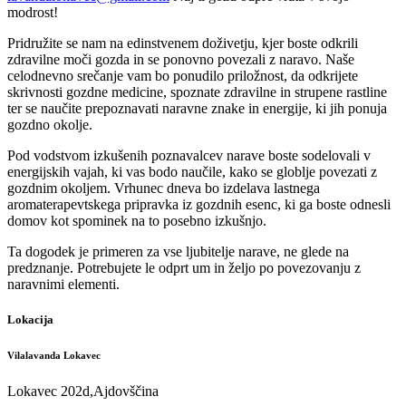
modrost!
Pridružite se nam na edinstvenem doživetju, kjer boste odkrili
zdravilne moči gozda in se ponovno povezali z naravo. Naše
celodnevno srečanje vam bo ponudilo priložnost, da odkrijete
skrivnosti gozdne medicine, spoznate zdravilne in strupene rastline
ter se naučite prepoznavati naravne znake in energije, ki jih ponuja
gozdno okolje.
Pod vodstvom izkušenih poznavalcev narave boste sodelovali v
energijskih vajah, ki vas bodo naučile, kako se globlje povezati z
gozdnim okoljem. Vrhunec dneva bo izdelava lastnega
aromaterapevtskega pripravka iz gozdnih esenc, ki ga boste odnesli
domov kot spominek na to posebno izkušnjo.
Ta dogodek je primeren za vse ljubitelje narave, ne glede na
predznanje. Potrebujete le odprt um in željo po povezovanju z
naravnimi elementi.
Lokacija
Vilalavanda Lokavec
Lokavec 202d,Ajdovščina