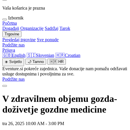
Vaša košarica je prazna
Izbornik
Početna
Događaji
Organizacije
Sadržaj
Tarok
Trgovine
Pregledaj trgovine
Sve ponude
Podržite nas
Prijava
🇬🇧
English
🇸🇮
Slovenian
🇭🇷
Croatian
☀️
Svijetlo
🌙
Tamno
🇭🇷
HR
Eventure.si pokreće zajednica. Vaše donacije nam pomažu održavati
usluge dostupnima i povoljnima za sve.
Podržite nas
V zdravilnem objemu gozda-
doživetje gozdne medicine
tra 26, 2025 10:00 AM - 3:00 PM