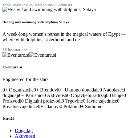
Zvok srca
Nova Gorica
Na osnovi donacija
29
KOL
Healing and swimming with dolphins, Sataya
A week-long women's retreat in the magical waters of Egypt —
where wild dolphins, sisterhood, and de...
SS Inspirations
Eventure.si
Engineered for the stars
0
+
Organizacije
0
+
Brendovi
0
+
Ukupno događaja
0
Nadolazeći
događaji
0
+
Korisnici
0
Aktivnosti
0
Objavljeni sadržaj
0
Usluge
0
Proizvodi
0
Digitalni proizvodi
0
Trgovine
0
Javne zajednice
0
Privatne zajednice
0
+
Članovi
0
Pokloni
0
+
Sudionici
Istraži
Događaji
Aktivnosti