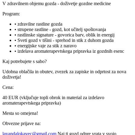
V zdravilnem objemu gozda - doživetje gozdne medicine
Program:
•
zdravilne rastline gozda
•
strupene rastline - gozd, kot učitelj spoštovanja
•
rastlinske signature - govorica barv, oblik in energij
•
Sveti gozd v tišini - sprehod in stik z duhom gozda
•
energijske vaje za stik z naravo
•
izdelava aromaterapevtskega pripravka iz gozdnih esenc
Kaj potrebujete s sabo?
Udobna oblačila in obutev, zvezek za zapiske in odprtost za nova
doživetja!
Cena:
40 EUR (vključuje topli obrok in material za izdelavo
aromaterapevtskega pripravka)
Mesta so omejena!
Obvezne prijave na:
lavandalokavec@gmail.com
Naj ti gozd odpre vrata v svojo