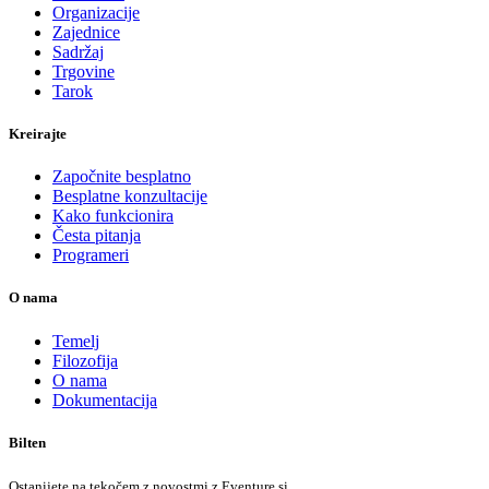
Organizacije
Zajednice
Sadržaj
Trgovine
Tarok
Kreirajte
Započnite besplatno
Besplatne konzultacije
Kako funkcionira
Česta pitanja
Programeri
O nama
Temelj
Filozofija
O nama
Dokumentacija
Bilten
Ostanijete na tekočem z novostmi z Eventure.si