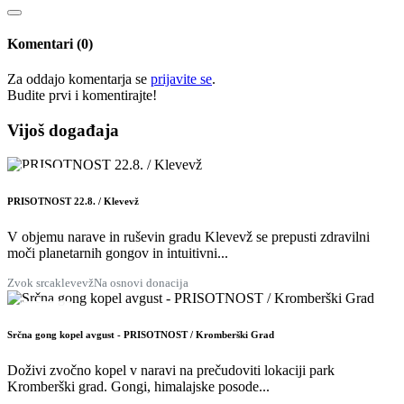
Komentari (0)
Za oddajo komentarja se
prijavite se
.
Budite prvi i ​​komentirajte!
Vijoš događaja
22
KOL
PRISOTNOST 22.8. / Klevevž
V objemu narave in ruševin gradu Klevevž se prepusti zdravilni
moči planetarnih gongov in intuitivni...
Zvok srca
klevevž
Na osnovi donacija
28
KOL
Srčna gong kopel avgust - PRISOTNOST / Kromberški Grad
Doživi zvočno kopel v naravi na prečudoviti lokaciji park
Kromberški grad. Gongi, himalajske posode...