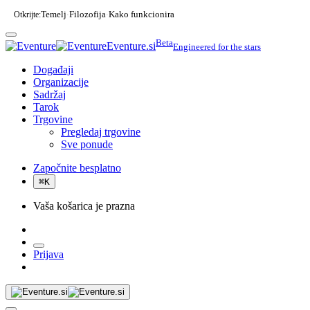
Otkrijte:
Temelj
Filozofija
Kako funkcionira
·
·
Beta
Eventure.si
Engineered for the stars
Događaji
Organizacije
Sadržaj
Tarok
Trgovine
Pregledaj trgovine
Sve ponude
Započnite besplatno
⌘
K
Vaša košarica je prazna
Prijava