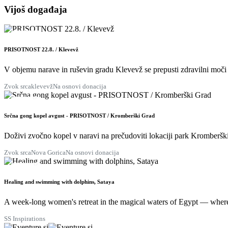
Vijoš događaja
22
KOL
PRISOTNOST 22.8. / Klevevž
V objemu narave in ruševin gradu Klevevž se prepusti zdravilni moči p
Zvok srca
klevevž
Na osnovi donacija
28
KOL
Srčna gong kopel avgust - PRISOTNOST / Kromberški Grad
Doživi zvočno kopel v naravi na prečudoviti lokaciji park Kromberški
Zvok srca
Nova Gorica
Na osnovi donacija
29
KOL
Healing and swimming with dolphins, Sataya
A week-long women's retreat in the magical waters of Egypt — where 
SS Inspirations