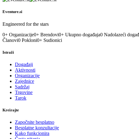
Eventure.si
Engineered for the stars
0
+
Organizacije
0
+
Brendovi
0
+
Ukupno događaja
0
Nadolazeći događ
Članovi
0
Pokloni
0
+
Sudionici
Istraži
Događaji
Aktivnosti
Organizacije
Zajednice
Sadržaj
Trgovine
Tarok
Kreirajte
Započnite besplatno
Besplatne konzultacije
Kako funkcionira
Česta pitanja