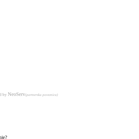
NeoServ
d by
(partnerska poveznica)
nje?