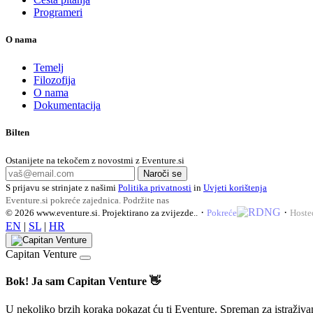
Programeri
O nama
Temelj
Filozofija
O nama
Dokumentacija
Bilten
Ostanijete na tekočem z novostmi z Eventure.si
Naroči se
S prijavu se strinjate z našimi
Politika privatnosti
in
Uvjeti korištenja
Eventure.si pokreće zajednica.
Podržite nas
·
·
© 2026
www.eventure.si
.
Projektirano za zvijezde.
.
Pokreće
Hoste
EN
|
SL
|
HR
Capitan Venture
Bok! Ja sam Capitan Venture 👋
U nekoliko brzih koraka pokazat ću ti Eventure. Spreman za istraživa