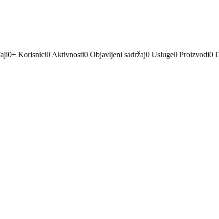
aji
0
+
Korisnici
0
Aktivnosti
0
Objavljeni sadržaj
0
Usluge
0
Proizvodi
0
D