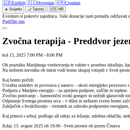
🇬🇧
English
🇸🇮
Slovenian
🇭🇷
Croatian
☀️
Svijetlo
🌙
Tamno
🇭🇷
HR
Eventure.si pokreće zajednica. Vaše donacije nam pomažu održavati u
Podržite nas
Zvočna terapija - Preddvor jeze
kol 15, 2025 7:00 PM - 8:00 PM
Ob prazniku Marijinega vnebovzetja te vabim v posebno izkušnjo, kjer
Na nežnem travniku ob mirni vodi bomo skupaj vstopili v Sveti prostor s
Kaj bomo počeli:
Uvodna umiritev in povezava z naravo – skozi energijsko povezavo s sv
Podpora z Marijino energijo – za sprejem podpore, zaščite in topline.
Zvočno potovanje – harmonični zvoki gongov in nežnih glasovnih tonov 
Odpiranje Svetega prostora srca – v tišini in nežnem zvenu bomo zač
Zaključek s hvaležnostjo – trenutek za zahvalo podpornim energijam, s
Kaj prinesi s seboj: podlogo ali odejo za ležanje, udobna oblačila, ste
Kdaj: 15. avgust 2025 ob 19.00 - Sveti prostor ob jezeru Črnava