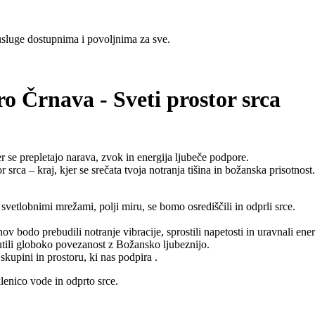
sluge dostupnima i povoljnima za sve.
ro Črnava - Sveti prostor srca
 se prepletajo narava, zvok in energija ljubeče podpore.
rca – kraj, kjer se srečata tvoja notranja tišina in božanska prisotnost.
etlobnimi mrežami, polji miru, se bomo osrediščili in odprli srce.
bodo prebudili notranje vibracije, sprostili napetosti in uravnali ener
utili globoko povezanost z Božansko ljubeznijo.
kupini in prostoru, ki nas podpira .
klenico vode in odprto srce.