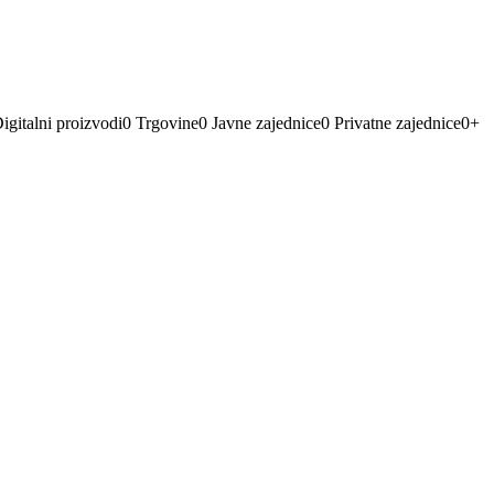
igitalni proizvodi
0
Trgovine
0
Javne zajednice
0
Privatne zajednice
0
+