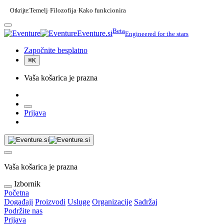
Otkrijte:
Temelj
Filozofija
Kako funkcionira
·
·
Beta
Eventure.si
Engineered for the stars
Započnite besplatno
⌘
K
Vaša košarica je prazna
Prijava
Vaša košarica je prazna
Izbornik
Početna
Događaji
Proizvodi
Usluge
Organizacije
Sadržaj
Podržite nas
Prijava