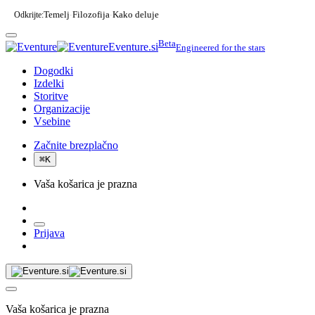
Odkrijte:
Temelj
Filozofija
Kako deluje
·
·
Beta
Eventure.si
Engineered for the stars
Dogodki
Izdelki
Storitve
Organizacije
Vsebine
Začnite brezplačno
⌘
K
Vaša košarica je prazna
Prijava
Vaša košarica je prazna