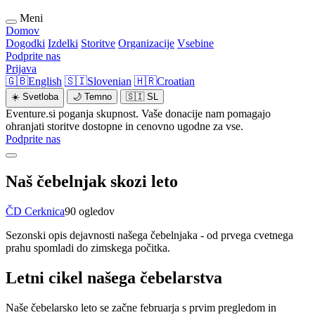
Meni
Domov
Dogodki
Izdelki
Storitve
Organizacije
Vsebine
Podprite nas
Prijava
🇬🇧
English
🇸🇮
Slovenian
🇭🇷
Croatian
☀️
Svetloba
🌙
Temno
🇸🇮
SL
Eventure.si poganja skupnost. Vaše donacije nam pomagajo
ohranjati storitve dostopne in cenovno ugodne za vse.
Podprite nas
Naš čebelnjak skozi leto
ČD Cerknica
90 ogledov
Sezonski opis dejavnosti našega čebelnjaka - od prvega cvetnega
prahu spomladi do zimskega počitka.
Letni cikel našega čebelarstva
Naše čebelarsko leto se začne februarja s prvim pregledom in