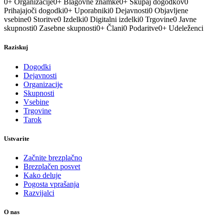
0
+
Organizacije
0
+
Blagovne znamke
0
+
Skupaj dogodkov
0
Prihajajoči dogodki
0
+
Uporabniki
0
Dejavnosti
0
Objavljene
vsebine
0
Storitve
0
Izdelki
0
Digitalni izdelki
0
Trgovine
0
Javne
skupnosti
0
Zasebne skupnosti
0
+
Člani
0
Podaritve
0
+
Udeleženci
Raziskuj
Dogodki
Dejavnosti
Organizacije
Skupnosti
Vsebine
Trgovine
Tarok
Ustvarite
Začnite brezplačno
Brezplačen posvet
Kako deluje
Pogosta vprašanja
Razvijalci
O nas