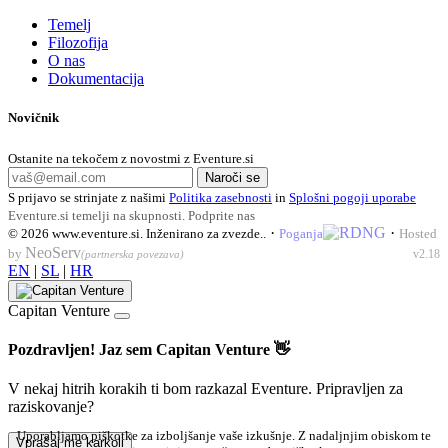
Temelj
Filozofija
O nas
Dokumentacija
Novičnik
Ostanite na tekočem z novostmi z Eventure.si
Naroči se
S prijavo se strinjate z našimi
Politika zasebnosti
in
Splošni pogoji uporabe
Eventure.si temelji na skupnosti.
Podprite nas
·
·
© 2026
www.eventure.si
.
Inženirano za zvezde.
.
Poganja
Hosted
NeoServ
by
v2.18
(partnerska povezava)
EN
|
SL
|
HR
Capitan Venture
Pozdravljen! Jaz sem Capitan Venture 👋
V nekaj hitrih korakih ti bom razkazal Eventure. Pripravljen za
raziskovanje?
Uporabljamo piškotke za izboljšanje vaše izkušnje. Z nadaljnjim obiskom te
Vprašaj me karkoli