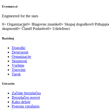
Eventure.si
Engineered for the stars
0
+
Organizacije
0
+
Blagovne znamke
0
+
Skupaj dogodkov
0
Prihajajo
skupnosti
0
+
Člani
0
Podaritve
0
+
Udeleženci
Raziskuj
Dogodki
Dejavnosti
Organizacije
Skupnosti
Vsebine
Trgovine
Tarok
Ustvarite
Začnite brezplačno
Brezplačen posvet
Kako deluje
Pogosta vprašanja