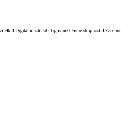
zdelki
0
Digitalni izdelki
0
Trgovine
0
Javne skupnosti
0
Zasebne