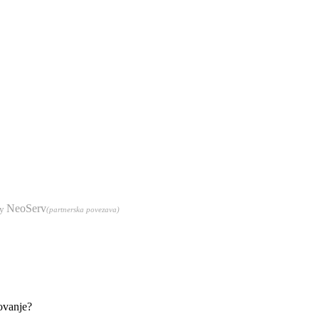
NeoServ
by
(partnerska povezava)
kovanje?