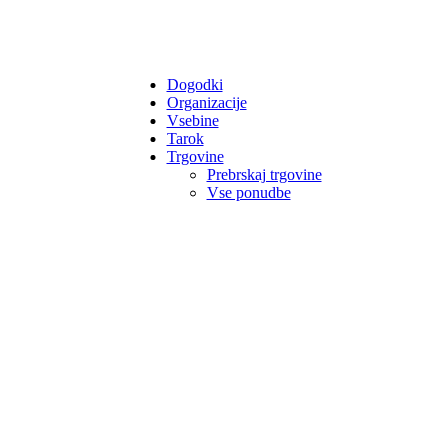
Dogodki
Organizacije
Vsebine
Tarok
Trgovine
Prebrskaj trgovine
Vse ponudbe