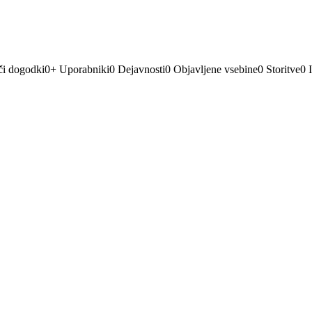
či dogodki
0
+
Uporabniki
0
Dejavnosti
0
Objavljene vsebine
0
Storitve
0
I