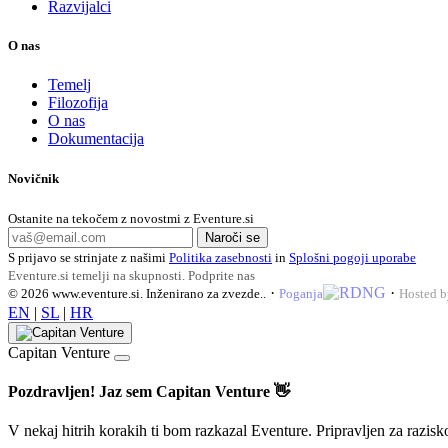
Razvijalci
O nas
Temelj
Filozofija
O nas
Dokumentacija
Novičnik
Ostanite na tekočem z novostmi z Eventure.si
Naroči se
S prijavo se strinjate z našimi
Politika zasebnosti
in
Splošni pogoji uporabe
Eventure.si temelji na skupnosti.
Podprite nas
·
·
© 2026
www.eventure.si
.
Inženirano za zvezde.
.
Poganja
Hosted 
EN
|
SL
|
HR
Capitan Venture
Pozdravljen! Jaz sem Capitan Venture 👋
V nekaj hitrih korakih ti bom razkazal Eventure. Pripravljen za razis