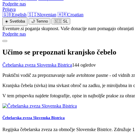
Podprite nas
Prijava
🇬🇧
English
🇸🇮
Slovenian
🇭🇷
Croatian
☀️
Svetloba
🌙
Temno
🇸🇮
SL
Eventure.si poganja skupnost. Vaše donacije nam pomagajo ohranjati 
Podprite nas
Učimo se prepoznati kranjsko čebelo
Čebelarska zveza Slovenska Bistrica
144 ogledov
Praktični vodič za prepoznavanje naše avtohtone pasme - od vidnih zn
Kranjska čebela (sivka) ima sivkast obroč na zadku, je miroljubna in
V tem prispevku najdete fotografije, opise in najboljše prakse za ohran
Čebelarska zveza Slovenska Bistrica
Regijska čebelarska zveza za območje Slovenske Bistrice. Združuje 13 