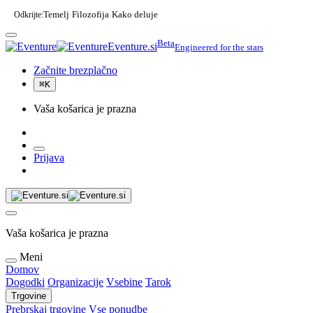
Odkrijte:
Temelj
Filozofija
Kako deluje
·
·
Beta
Eventure.si
Engineered for the stars
Začnite brezplačno
⌘
K
Vaša košarica je prazna
Prijava
Vaša košarica je prazna
Meni
Domov
Dogodki
Organizacije
Vsebine
Tarok
Trgovine
Prebrskaj trgovine
Vse ponudbe