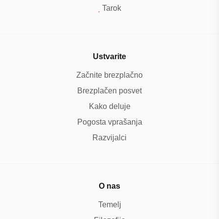
Tarok
Ustvarite
Začnite brezplačno
Brezplačen posvet
Kako deluje
Pogosta vprašanja
Razvijalci
O nas
Temelj