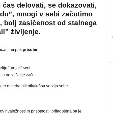
s čas delovati, se dokazovati,
redu”, mnogi v sebi začutimo
t, bolj zasičenost od stalnega
i” življenje.
t
 močan, ampak
prisoten
.
ijo “urejati” svet.
 a ne veš, kje začeti.
kjer ni treba biti nikakršna verzija sebe.
ov hvaležnosti in prisotnosti, prilagojena pa je