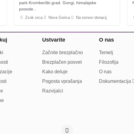
s
park Kromberški grad. Gongi, himalajske
posode...
Zvok srca
Nova Gorica
Na osnovi donacij
kuj
Ustvarite
O nas
ki
Začnite brezplačno
Temelj
osti
Brezplačen posvet
Filozofija
zacije
Kako deluje
O nas
sti
Pogosta vprašanja
Dokumentacija
ne
Razvijalci
ne