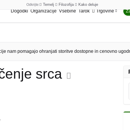
Temelj
Filozofija
Kako deluje
Odkrijte:
·
·
Dogodki
Organizacije
Vsebine
Tarok
Trgovine
Za
ije nam pomagajo ohranjati storitve dostopne in cenovno ugod
čenje srca
e