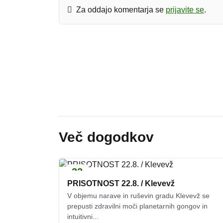
Za oddajo komentarja se
prijavite se
.
Več dogodkov
22
AVG.
PRISOTNOST 22.8. / Klevevž
V objemu narave in ruševin gradu Klevevž se
prepusti zdravilni moči planetarnih gongov in
intuitivni...