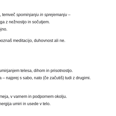
”, temveč
spominjanju in sprejemanju
–
ega z nežnostjo in sočutjem.
ojno.
poznaš meditacijo, duhovnost ali ne.
umirjanjem telesa, dihom in prisotnostjo.
– najprej s sabo, nato (če začutiš) tudi z drugimi.
meja, v varnem in podpornem okolju.
ergija umiri in usede v telo.