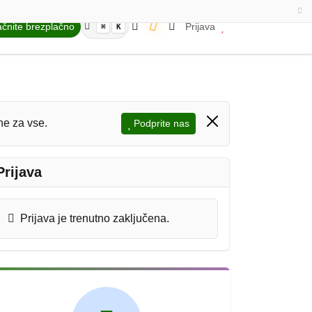
čnite brezplačno
Prijava
⌘
K
ne za vse.
Podprite nas
Prijava
Prijava je trenutno zaključena.