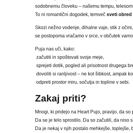
sodobnemu človeku – našemu tempu, telesom 
To ni romantični dogodek, temveč
sveti obred
Skozi nežno vodenje, dihalne vaje, stik z očmi, 
se postopoma vračamo v srce, v občutek
varno
Puja nas uči, kako:
začutiti in spoštovati svoje meje,
sprejeti dotik, pogled ali prisotnost drugega b
dovoliti si ranljivost – ne kot šibkost, ampak ko
odpreti prostor miru, sočutja in topline v sebi.
Zakaj priti?
Mnogi, ki pridejo na Heart Pujo, pravijo, da s
Da se je telo sprostilo. Da so začutili, da niso 
Da je nekaj v njih postalo mehkejše, toplejše, 