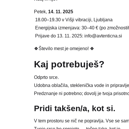
Petek,
14. 11. 2025
18.00–19.30 v Višji vibraciji, Ljubljana
Energijska izmenjava: 30–40 € (po zmožnosti
Prijave do 13. 11. 2025:
info@avtenticna.si
🍀Število mest je omejeno! 🍀
Kaj potrebuješ?
Odprto srce.
Udobna oblačila, steklenička vode in pripravlje
Predznanje ni potrebno; dovolj je tvoja prisotno
Pridi takšen/a, kot si.
V tem prostoru se nič ne popravlja. Vse se sa
Tvoje srce bo sprejeto — točno tako, kot je.