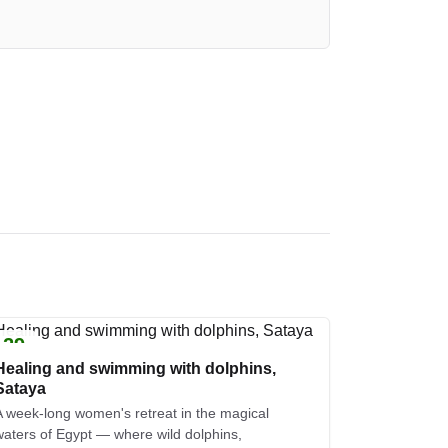
29
AVG.
Healing and swimming with dolphins,
Sataya
A week-long women's retreat in the magical
waters of Egypt — where wild dolphins,