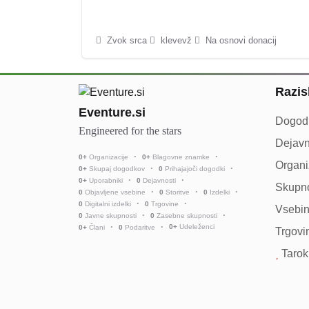
Zvok srca
klevevž
Na osnovi donacij
Razis
Eventure.si
Dogod
Engineered for the stars
Dejavn
0
+
Organizacije
0
+
Blagovne znamke
Organi
0
+
Skupaj dogodkov
0
Prihajajoči dogodki
0
+
Uporabniki
0
Dejavnosti
Skupno
0
Objavljene vsebine
0
Storitve
0
Izdelki
0
Digitalni izdelki
0
Trgovine
Vsebi
0
Javne skupnosti
0
Zasebne skupnosti
0
+
Udeleženci
0
+
Člani
0
Podaritve
Trgovi
Tarok