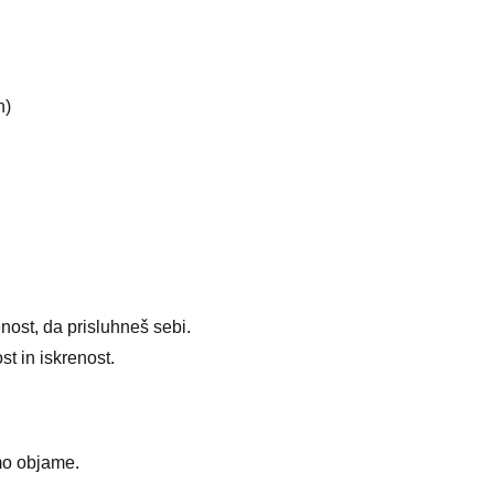
h)
nost, da prisluhneš sebi.
st in iskrenost.
mo objame.