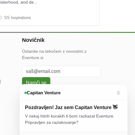
isterhood, and de...
SS Inspirations
Novičnik
Ostanite na tekočem z novostmi z
Eventure.si
Naroči se
Capitan Venture
S prijavo se strinjate z našimi
Politika
zasebnosti
in
Splošni pogoji uporabe
Pozdravljen! Jaz sem Capitan Venture 👋
V nekaj hitrih korakih ti bom razkazal Eventure.
Pripravljen za raziskovanje?