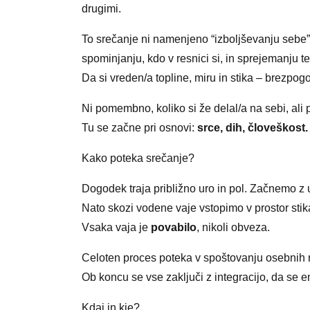
drugimi.
To srečanje ni namenjeno “izboljševanju sebe
spominjanju, kdo v resnici si, in sprejemanju t
Da si vreden/a topline, miru in stika – brezpog
Ni pomembno, koliko si že delal/a na sebi, ali 
Tu se začne pri osnovi:
srce, dih, človeškost.
Kako poteka srečanje?
Dogodek traja približno uro in pol. Začnemo z 
Nato skozi vodene vaje vstopimo v prostor stika 
Vsaka vaja je
povabilo
, nikoli obveza.
Celoten proces poteka v spoštovanju osebnih 
Ob koncu se vse zaključi z integracijo, da se en
Kdaj in kje?