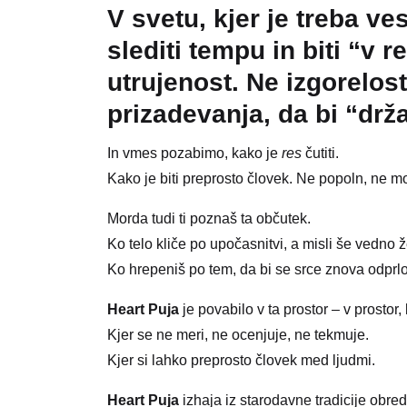
V svetu, kjer je treba ve
slediti tempu in biti “v 
utrujenost. Ne izgorelos
prizadevanja, da bi “držal
In vmes pozabimo, kako je
res
čutiti.
Kako je biti preprosto človek. Ne popoln, ne
Morda tudi ti poznaš ta občutek.
Ko telo kliče po upočasnitvi, a misli še vedno žel
Ko hrepeniš po tem, da bi se srce znova odprlo,
Heart Puja
je povabilo v ta prostor – v prostor, 
Kjer se ne meri, ne ocenjuje, ne tekmuje.
Kjer si lahko preprosto človek med ljudmi.
Heart Puja
izhaja iz starodavne tradicije obred