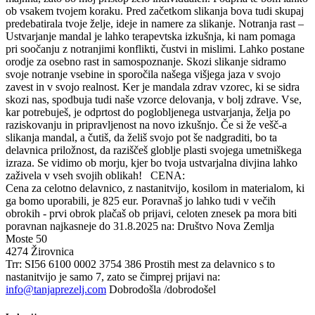
ob vsakem tvojem koraku. Pred začetkom slikanja bova tudi skupaj
predebatirala tvoje želje, ideje in namere za slikanje.
Notranja rast –
Ustvarjanje mandal je lahko terapevtska izkušnja, ki nam pomaga
pri soočanju z notranjimi konflikti, čustvi in mislimi. Lahko postane
orodje za osebno rast in samospoznanje.
Skozi slikanje sidramo
svoje notranje vsebine in sporočila našega višjega jaza v svojo
zavest in v svojo realnost. Ker je mandala zdrav vzorec, ki se sidra
skozi nas, spodbuja tudi naše vzorce delovanja, v bolj zdrave.
Vse,
kar potrebuješ, je odprtost do poglobljenega ustvarjanja, želja po
raziskovanju in pripravljenost na novo izkušnjo. Če si že vešč-a
slikanja mandal, a čutiš, da želiš svojo pot še nadgraditi, bo ta
delavnica priložnost, da raziščeš globlje plasti svojega umetniškega
izraza.
Se vidimo ob morju, kjer bo tvoja ustvarjalna divjina lahko
zaživela v vseh svojih oblikah!
CENA:
Cena za celotno delavnico, z nastanitvijo, kosilom in materialom, ki
ga bomo uporabili, je 825 eur. Poravnaš jo lahko tudi v večih
obrokih - prvi obrok plačaš ob prijavi, celoten znesek pa mora biti
poravnan najkasneje do 31.8.2025 na:
Društvo Nova Zemlja
Moste 50
4274 Žirovnica
Trr: SI56 6100 0002 3754 386
Prostih mest za delavnico s to
nastanitvijo je samo 7, zato se čimprej prijavi na:
info@tanjaprezelj.com
Dobrodošla /dobrodošel