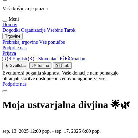
Vaša košarica je prazna
Meni
Domov
Dogodki
Organizacije
Vsebine
Tarok
Trgovine
Prebrskaj trgovine
Vse ponudbe
Podprite nas
Prijava
🇬🇧
English
🇸🇮
Slovenian
🇭🇷
Croatian
☀️
Svetloba
🌙
Temno
🇸🇮
SL
Eventure.si poganja skupnost. Vaše donacije nam pomagajo
ohranjati storitve dostopne in cenovno ugodne za vse.
Podprite nas
Moja ustvarjalna divjina 🌟🌿
sep. 13, 2025 12:00 pop. - sep. 17, 2025 6:00 pop.