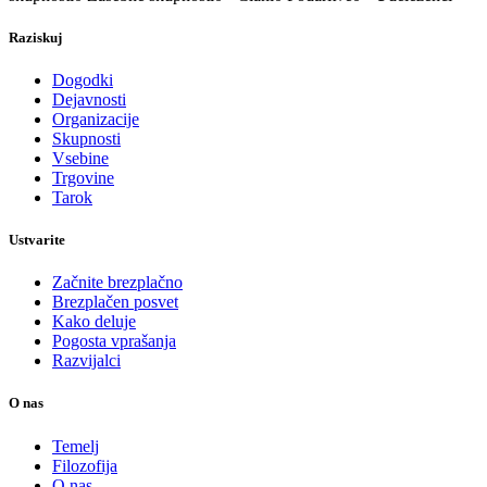
Raziskuj
Dogodki
Dejavnosti
Organizacije
Skupnosti
Vsebine
Trgovine
Tarok
Ustvarite
Začnite brezplačno
Brezplačen posvet
Kako deluje
Pogosta vprašanja
Razvijalci
O nas
Temelj
Filozofija
O nas