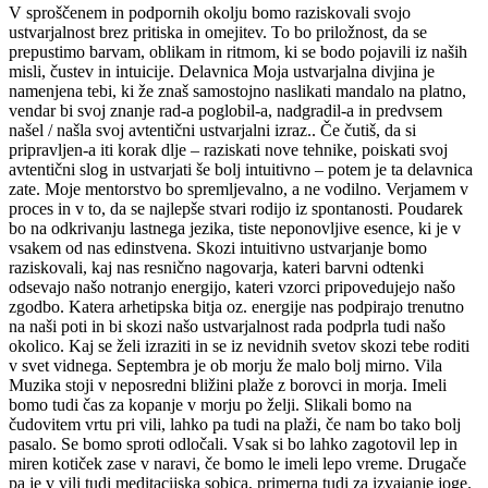
V sproščenem in podpornih okolju bomo raziskovali svojo
ustvarjalnost brez pritiska in omejitev. To bo priložnost, da se
prepustimo barvam, oblikam in ritmom, ki se bodo pojavili iz naših
misli, čustev in intuicije.
Delavnica Moja ustvarjalna divjina je
namenjena tebi, ki že znaš samostojno naslikati mandalo na platno,
vendar bi svoj znanje rad-a poglobil-a, nadgradil-a in predvsem
našel / našla svoj avtentični ustvarjalni izraz.. Če čutiš, da si
pripravljen-a iti korak dlje – raziskati nove tehnike, poiskati svoj
avtentični slog in ustvarjati še bolj intuitivno – potem je ta delavnica
zate. Moje mentorstvo bo spremljevalno, a ne vodilno. Verjamem v
proces in v to, da se najlepše stvari rodijo iz spontanosti.
Poudarek
bo na odkrivanju lastnega jezika, tiste neponovljive esence, ki je v
vsakem od nas edinstvena. Skozi intuitivno ustvarjanje bomo
raziskovali, kaj nas resnično nagovarja, kateri barvni odtenki
odsevajo našo notranjo energijo, kateri vzorci pripovedujejo našo
zgodbo. Katera arhetipska bitja oz. energije nas podpirajo trenutno
na naši poti in bi skozi našo ustvarjalnost rada podprla tudi našo
okolico. Kaj se želi izraziti in se iz nevidnih svetov skozi tebe roditi
v svet vidnega.
Septembra je ob morju že malo bolj mirno. Vila
Muzika stoji v neposredni bližini plaže z borovci in morja. Imeli
bomo tudi čas za kopanje v morju po želji.
Slikali bomo na
čudovitem vrtu pri vili, lahko pa tudi na plaži, če nam bo tako bolj
pasalo. Se bomo sproti odločali. Vsak si bo lahko zagotovil lep in
miren kotiček zase v naravi, če bomo le imeli lepo vreme. Drugače
pa je v vili tudi meditacijska sobica, primerna tudi za izvajanje joge.