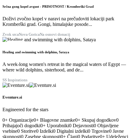
AVG.
Srčna gong kopel avgust - PRISOTNOST / Kromberški Grad
Doživi zvočno kopel v naravi na prečudoviti lokaciji park
Kromberški grad. Gongi, himalajske posode...
Zvok srca
Nova Gorica
Na osnovi donacij
29
AVG.
Healing and swimming with dolphins, Sataya
A week-long women's retreat in the magical waters of Egypt —
where wild dolphins, sisterhood, and de...
SS Inspirations
Eventure.si
Engineered for the stars
0
+
Organizacije
0
+
Blagovne znamke
0
+
Skupaj dogodkov
0
Prihajajoči dogodki
0
+
Uporabniki
0
Dejavnosti
0
Objavljene
vsebine
0
Storitve
0
Izdelki
0
Digitalni izdelki
0
Trgovine
0
Javne
skupnosti
0
Zasebne skupnosti
0
+
Člani
0
Podaritve
0
+
Udeleženci