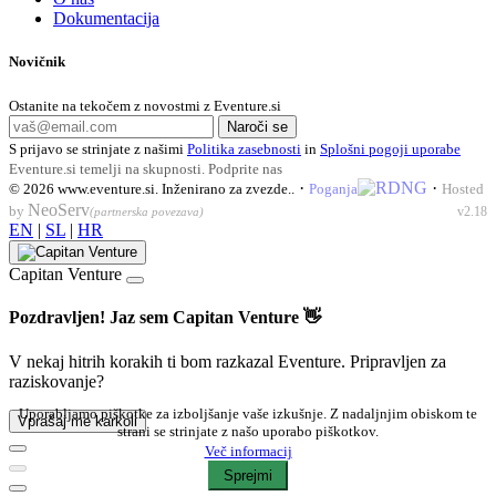
Dokumentacija
Novičnik
Ostanite na tekočem z novostmi z Eventure.si
Naroči se
S prijavo se strinjate z našimi
Politika zasebnosti
in
Splošni pogoji uporabe
Eventure.si temelji na skupnosti.
Podprite nas
·
·
© 2026
www.eventure.si
.
Inženirano za zvezde.
.
Poganja
Hosted
NeoServ
by
v2.18
(partnerska povezava)
EN
|
SL
|
HR
Capitan Venture
Pozdravljen! Jaz sem Capitan Venture 👋
V nekaj hitrih korakih ti bom razkazal Eventure. Pripravljen za
raziskovanje?
Uporabljamo piškotke za izboljšanje vaše izkušnje. Z nadaljnjim obiskom te
Vprašaj me karkoli
strani se strinjate z našo uporabo piškotkov.
Več informacij
Sprejmi