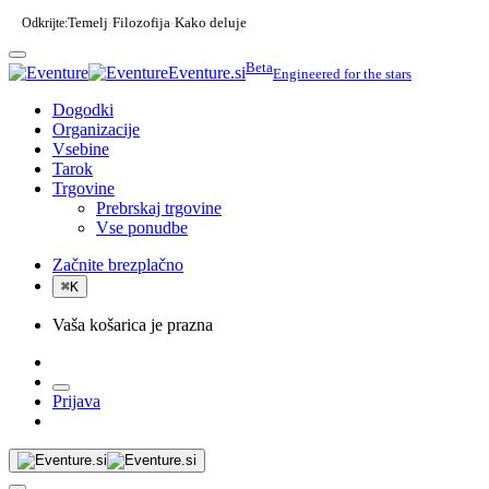
Odkrijte:
Temelj
Filozofija
Kako deluje
·
·
Beta
Eventure.si
Engineered for the stars
Dogodki
Organizacije
Vsebine
Tarok
Trgovine
Prebrskaj trgovine
Vse ponudbe
Začnite brezplačno
⌘
K
Vaša košarica je prazna
Prijava