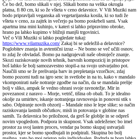
Če bo dež, bomo slikali v njej.
Slikali bomo na velika okrogla
platna, fi 80 cm, ki so že všteta v ceno delavnice.
V Vili Muziki nam
bodo pripravljali veganska ali vegetarijanska kosila, ki so tudi že
všteta v ceno, za zajtrk in večerjo pa bomo poskrbeli sami. Vsak
apartma ima mini kuhinjo, v kateri si lahko pripravimo obroke,
hrano pa lahko kupimo v bližnji manjši trgovinici.
Več o Vili Muziki si lahko pogledate tukaj:
https://www.vilamuzika.com/
Zakaj bi se udeležil-a delavnice?
Poglobitev znanja in avtentični izraz – Ne bomo se več učili osnov,
to zdaj že obvladaš. Bomo pa nadgrajevali naše obstoječe znanje.
Skozi raziskovanje novih tehnik, barvnih kompozicij in pristopov
boš lahko še bolj samozavestno stopil-a na svojo ustvarjalno pot.
Naučili smo se že prelivanja barv in prepletanja vzorčkov, zdaj
bomo pozorni tudi na igro senc in svetlobe in na to, kako v mandalo
vkomponirati naše notranje zgodbe na način, da se mandala prelije
bolj v sliko, ampak še vedno ohrani svoje ravnotežje.
Mir in
povezanost z naravo – Morje, vetrič, tišina ob obali. To je idealno
okolje za umiritev, iskanje notranjega ravnovesja in ponovni stik s
sabo.
Odpiranje novih obzorij – Mandale niso le lepe slike; so način
raziskovanja lastnih občutkov, misli in potovanja v globine nas
samih. Ta delavnica bo priložnost, da greš še globlje in se odpreš
novim vpogledom.
Podpora in skupnost. Vsak udeleženec bo imel
prostor za svoj lasten proces, vendar pa bomo skupaj ustvarjali
prostor, kjer se bomo spodbujali in podpirali.
Skupina bo bolj
majhna, zato bo moj pristop zelo individualen. Podprla te bom lahko