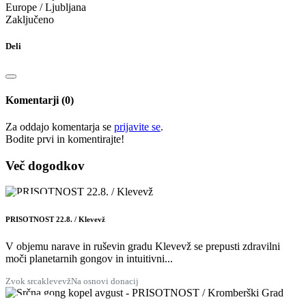
Europe / Ljubljana
Zaključeno
Deli
Komentarji (0)
Za oddajo komentarja se
prijavite se
.
Bodite prvi in ​​komentirajte!
Več dogodkov
22
AVG.
PRISOTNOST 22.8. / Klevevž
V objemu narave in ruševin gradu Klevevž se prepusti zdravilni
moči planetarnih gongov in intuitivni...
Zvok srca
klevevž
Na osnovi donacij
28