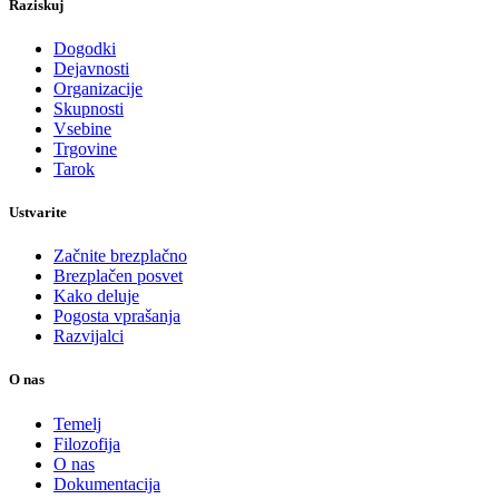
Raziskuj
Dogodki
Dejavnosti
Organizacije
Skupnosti
Vsebine
Trgovine
Tarok
Ustvarite
Začnite brezplačno
Brezplačen posvet
Kako deluje
Pogosta vprašanja
Razvijalci
O nas
Temelj
Filozofija
O nas
Dokumentacija