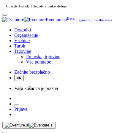
Odkrijte:
Temelj
Filozofija
Kako deluje
·
·
Beta
Eventure.si
Engineered for the stars
Dogodki
Organizacije
Vsebine
Tarok
Trgovine
Prebrskaj trgovine
Vse ponudbe
Začnite brezplačno
⌘
K
Vaša košarica je prazna
Prijava