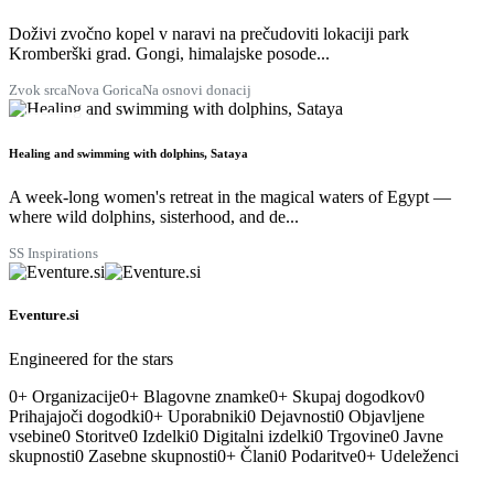
Doživi zvočno kopel v naravi na prečudoviti lokaciji park
Kromberški grad. Gongi, himalajske posode...
Zvok srca
Nova Gorica
Na osnovi donacij
29
AVG.
Healing and swimming with dolphins, Sataya
A week-long women's retreat in the magical waters of Egypt —
where wild dolphins, sisterhood, and de...
SS Inspirations
Eventure.si
Engineered for the stars
0
+
Organizacije
0
+
Blagovne znamke
0
+
Skupaj dogodkov
0
Prihajajoči dogodki
0
+
Uporabniki
0
Dejavnosti
0
Objavljene
vsebine
0
Storitve
0
Izdelki
0
Digitalni izdelki
0
Trgovine
0
Javne
skupnosti
0
Zasebne skupnosti
0
+
Člani
0
Podaritve
0
+
Udeleženci