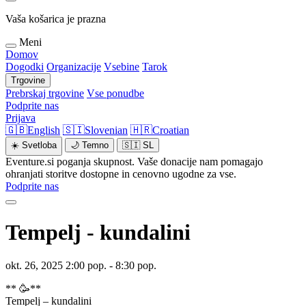
Vaša košarica je prazna
Meni
Domov
Dogodki
Organizacije
Vsebine
Tarok
Trgovine
Prebrskaj trgovine
Vse ponudbe
Podprite nas
Prijava
🇬🇧
English
🇸🇮
Slovenian
🇭🇷
Croatian
☀️
Svetloba
🌙
Temno
🇸🇮
SL
Eventure.si poganja skupnost. Vaše donacije nam pomagajo
ohranjati storitve dostopne in cenovno ugodne za vse.
Podprite nas
Tempelj - kundalini
okt. 26, 2025 2:00 pop. - 8:30 pop.
** 🥳**
Tempelj – kundalini