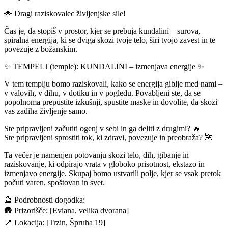
🌟 Dragi raziskovalec življenjske sile!
Čas je, da stopiš v prostor, kjer se prebuja kundalini – surova,
spiralna energija, ki se dviga skozi tvoje telo, širi tvojo zavest in te
povezuje z božanskim.
✨ TEMPELJ (temple): KUNDALINI – izmenjava energije ✨
V tem templju bomo raziskovali, kako se energija giblje med nami –
v valovih, v dihu, v dotiku in v pogledu. Povabljeni ste, da se
popolnoma prepustite izkušnji, spustite maske in dovolite, da skozi
vas zadiha življenje samo.
Ste pripravljeni začutiti ogenj v sebi in ga deliti z drugimi? 🔥
Ste pripravljeni sprostiti tok, ki zdravi, povezuje in preobraža? 🌺
Ta večer je namenjen potovanju skozi telo, dih, gibanje in
raziskovanje, ki odpirajo vrata v globoko prisotnost, ekstazo in
izmenjavo energije. Skupaj bomo ustvarili polje, kjer se vsak pretok
počuti varen, spoštovan in svet.
🔮 Podrobnosti dogodka:
🛖 Prizorišče: [Eviana, velika dvorana]
📍 Lokacija: [Trzin, Špruha 19]