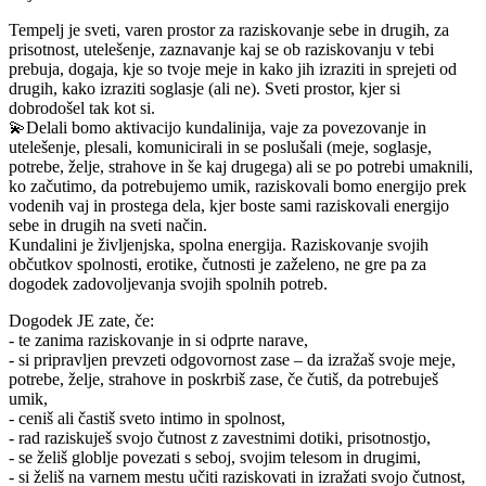
Tempelj je sveti, varen prostor za raziskovanje sebe in drugih, za
prisotnost, utelešenje, zaznavanje kaj se ob raziskovanju v tebi
prebuja, dogaja, kje so tvoje meje in kako jih izraziti in sprejeti od
drugih, kako izraziti soglasje (ali ne). Sveti prostor, kjer si
dobrodošel tak kot si.
💫Delali bomo aktivacijo kundalinija, vaje za povezovanje in
utelešenje, plesali, komunicirali in se poslušali (meje, soglasje,
potrebe, želje, strahove in še kaj drugega) ali se po potrebi umaknili,
ko začutimo, da potrebujemo umik, raziskovali bomo energijo prek
vodenih vaj in prostega dela, kjer boste sami raziskovali energijo
sebe in drugih na sveti način.
Kundalini je življenjska, spolna energija. Raziskovanje svojih
občutkov spolnosti, erotike, čutnosti je zaželeno, ne gre pa za
dogodek zadovoljevanja svojih spolnih potreb.
Dogodek JE zate, če:
- te zanima raziskovanje in si odprte narave,
- si pripravljen prevzeti odgovornost zase – da izražaš svoje meje,
potrebe, želje, strahove in poskrbiš zase, če čutiš, da potrebuješ
umik,
- ceniš ali častiš sveto intimo in spolnost,
- rad raziskuješ svojo čutnost z zavestnimi dotiki, prisotnostjo,
- se želiš globlje povezati s seboj, svojim telesom in drugimi,
- si želiš na varnem mestu učiti raziskovati in izražati svojo čutnost,