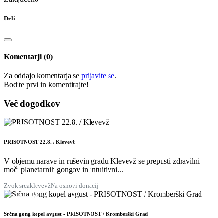
Deli
Komentarji (0)
Za oddajo komentarja se
prijavite se
.
Bodite prvi in ​​komentirajte!
Več dogodkov
22
AVG.
PRISOTNOST 22.8. / Klevevž
V objemu narave in ruševin gradu Klevevž se prepusti zdravilni
moči planetarnih gongov in intuitivni...
Zvok srca
klevevž
Na osnovi donacij
28
AVG.
Srčna gong kopel avgust - PRISOTNOST / Kromberški Grad