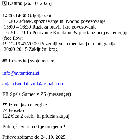
🗓 Datum: [26. 10. 2025]
14:00-14:30 Odprtje vrat
14.30 Začetek, spoznavanje in uvodno povezovanje
15:00 – 16:30 Razlaga pravil, igre povezovanja
16:30 – 19:15 Potovanje Kundalini & prosta izmenjava energije
(free flow)
19:15-19:45/20:00 Prizemljitvena meditacija in integracija
20:00-20:15 Zaključni krog
🎟 Rezerviraj svoje mesto:
info@avtenticna.si
anjakrisnellaluznik@gmail.com
FB Špela Šumec v ZS (messenger)
💸 Izmenjava energije:
74 €/osebo
122 € za 2 osebi, ki prideta skupaj
Pohiti, število mest je omejeno!!!
Prijave zbiramo do 24. 10. 2025