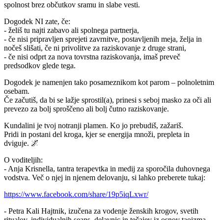
spolnost brez občutkov sramu in slabe vesti.
Dogodek NI zate, če:
- želiš tu najti zabavo ali spolnega partnerja,
- če nisi pripravljen sprejeti zavrnitve, postavljenih meja, želja in
nočeš slišati, če ni privolitve za raziskovanje z druge strani,
- če nisi odprt za nova tovrstna raziskovanja, imaš preveč
predsodkov glede tega.
Dogodek je namenjen tako posameznikom kot parom – polnoletnim
osebam.
Če začutiš, da bi se lažje sprostil(a), prinesi s seboj masko za oči ali
prevezo za bolj sproščeno ali bolj čutno raziskovanje.
Kundalini je tvoj notranji plamen. Ko jo prebudiš, zažariš.
Pridi in postani del kroga, kjer se energija množi, prepleta in
dviguje. 🌌
O voditeljih:
- Anja Krisnella, tantra terapevtka in medij za sporočila duhovnega
vodstva. Več o njej in njenem delovanju, si lahko preberete tukaj:
https://www.facebook.com/share/19p5iqLxwr/
- Petra Kali Hajtnik, izučena za vodenje ženskih krogov, svetih
ritualov, individualnih seans, delavnic in tečajev iz osnov taoizma,