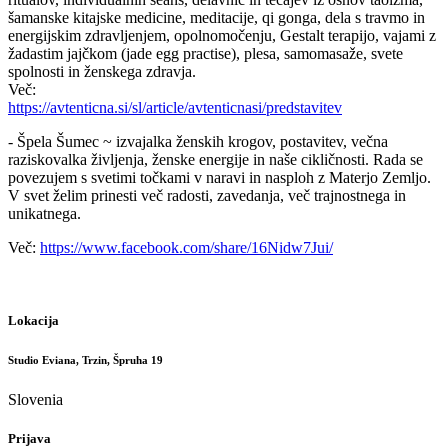
šamanske kitajske medicine, meditacije, qi gonga, dela s travmo in
energijskim zdravljenjem, opolnomočenju, Gestalt terapijo, vajami z
žadastim jajčkom (jade egg practise), plesa, samomasaže, svete
spolnosti in ženskega zdravja.
Več:
https://avtenticna.si/sl/article/avtenticnasi/predstavitev
- Špela Šumec ~ izvajalka ženskih krogov, postavitev, večna
raziskovalka življenja, ženske energije in naše cikličnosti. Rada se
povezujem s svetimi točkami v naravi in nasploh z Materjo Zemljo.
V svet želim prinesti več radosti, zavedanja, več trajnostnega in
unikatnega.
Več:
https://www.facebook.com/share/16Nidw7Jui/
Lokacija
Studio Eviana, Trzin, Špruha 19
Slovenia
Prijava