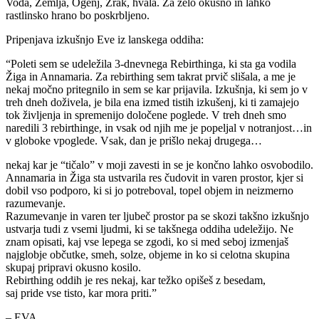
Voda, Zemlja, Ogenj, Zrak, hvala. Za zelo okusno in lahko
rastlinsko hrano bo poskrbljeno.
Pripenjava izkušnjo Eve iz lanskega oddiha:
“Poleti sem se udeležila 3-dnevnega Rebirthinga, ki sta ga vodila
Žiga in Annamaria. Za rebirthing sem takrat prvič slišala, a me je
nekaj močno pritegnilo in sem se kar prijavila. Izkušnja, ki sem jo v
treh dneh doživela, je bila ena izmed tistih izkušenj, ki ti zamajejo
tok življenja in spremenijo določene poglede. V treh dneh smo
naredili 3 rebirthinge, in vsak od njih me je popeljal v notranjost…in
v globoke vpoglede. Vsak, dan je prišlo nekaj drugega…
nekaj kar je “tičalo” v moji zavesti in se je končno lahko osvobodilo.
Annamaria in Žiga sta ustvarila res čudovit in varen prostor, kjer si
dobil vso podporo, ki si jo potreboval, topel objem in neizmerno
razumevanje.
Razumevanje in varen ter ljubeč prostor pa se skozi takšno izkušnjo
ustvarja tudi z vsemi ljudmi, ki se takšnega oddiha udeležijo. Ne
znam opisati, kaj vse lepega se zgodi, ko si med seboj izmenjaš
najglobje občutke, smeh, solze, objeme in ko si celotna skupina
skupaj pripravi okusno kosilo.
Rebirthing oddih je res nekaj, kar težko opišeš z besedam,
saj pride vse tisto, kar mora priti.”
– EVA