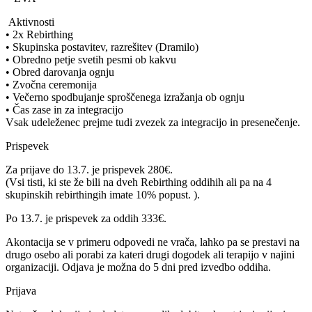
Aktivnosti
• 2x Rebirthing
• Skupinska postavitev, razrešitev (Dramilo)
• Obredno petje svetih pesmi ob kakvu
• Obred darovanja ognju
• Zvočna ceremonija
• Večerno spodbujanje sproščenega izražanja ob ognju
• Čas zase in za integracijo
Vsak udeleženec prejme tudi zvezek za integracijo in presenečenje.
Prispevek
Za prijave do 13.7. je prispevek 280€.
(Vsi tisti, ki ste že bili na dveh Rebirthing oddihih ali pa na 4
skupinskih rebirthingih imate 10% popust. ).
Po 13.7. je prispevek za oddih 333€.
Akontacija se v primeru odpovedi ne vrača, lahko pa se prestavi na
drugo osebo ali porabi za kateri drugi dogodek ali terapijo v najini
organizaciji. Odjava je možna do 5 dni pred izvedbo oddiha.
Prijava