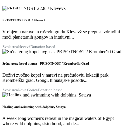
22
AUG
PRISOTNOST 22.8. / Klevevž
V objemu narave in ruševin gradu Klevevž se prepusti zdravilni
moči planetarnih gongov in intuitivni...
Zvok srca
klevevž
Donation based
28
AUG
Srčna gong kopel avgust - PRISOTNOST / Kromberški Grad
Doživi zvočno kopel v naravi na prečudoviti lokaciji park
Kromberški grad. Gongi, himalajske posode...
Zvok srca
Nova Gorica
Donation based
29
AUG
Healing and swimming with dolphins, Sataya
A week-long women's retreat in the magical waters of Egypt —
where wild dolphins, sisterhood, and de...