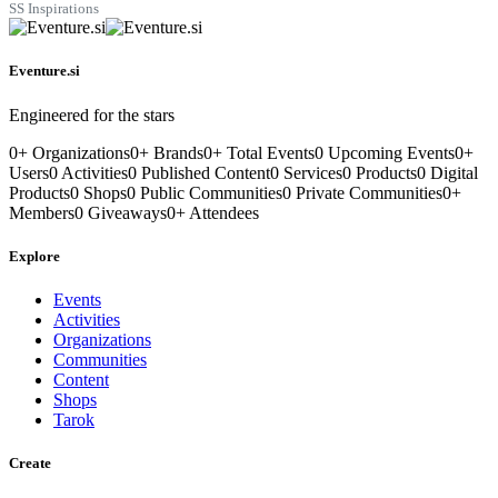
SS Inspirations
Eventure.si
Engineered for the stars
0
+
Organizations
0
+
Brands
0
+
Total Events
0
Upcoming Events
0
+
Users
0
Activities
0
Published Content
0
Services
0
Products
0
Digital
Products
0
Shops
0
Public Communities
0
Private Communities
0
+
Members
0
Giveaways
0
+
Attendees
Explore
Events
Activities
Organizations
Communities
Content
Shops
Tarok
Create