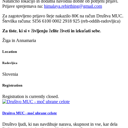
Natančno lokacijo in dodatna navodila dobite ob potrjeni prijavi.
Prijave sprejemava na:
himalaya.rebirthing@gmail.com
Za zagotovljeno prijavo šteje nakazilo 80€ na račun Društva MUC.
Številka računa: SI56 6100 0002 2918 925 (reb-oddih-radovljica)
𝐙𝐚 𝐭𝐢𝐬𝐭𝐞, 𝐤𝐢 𝐬𝐢 𝐯 ž𝐢𝐯𝐥𝐣𝐞𝐧𝐣𝐮 ž𝐞𝐥𝐢𝐭𝐞 ž𝐢𝐯𝐞𝐭𝐢 𝐢𝐧 𝐢𝐳𝐤𝐮š𝐚𝐭𝐢 𝐬𝐞𝐛𝐞.
Žiga in Annamaria
Location
Radovljica
Slovenia
Registration
Registration is currently closed.
Društvo MUC - moč ubrane celote
Društvo ljudi, ki nas navdihuje narava, skupnost in vse, kar dela