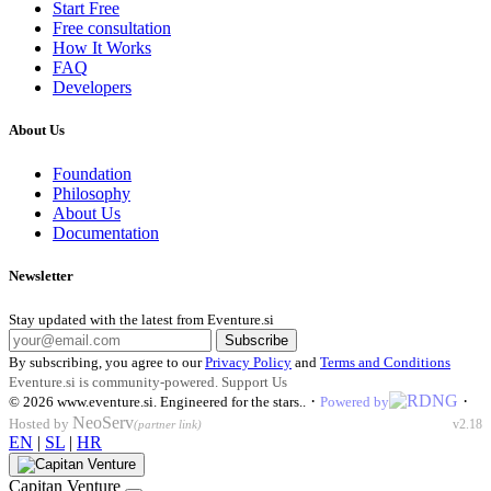
Start Free
Free consultation
How It Works
FAQ
Developers
About Us
Foundation
Philosophy
About Us
Documentation
Newsletter
Stay updated with the latest from Eventure.si
Subscribe
By subscribing, you agree to our
Privacy Policy
and
Terms and Conditions
Eventure.si is community-powered.
Support Us
·
·
© 2026
www.eventure.si
.
Engineered for the stars.
.
Powered by
NeoServ
Hosted by
v2.18
(partner link)
EN
|
SL
|
HR
Capitan Venture