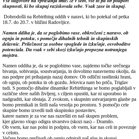
𝑽𝒔𝒆 𝒐𝒅𝒈𝒐𝒗𝒐𝒓𝒆 𝒏𝒂 𝒗𝒑𝒓𝒂š𝒂𝒏𝒋𝒂 𝒊𝒎𝒂š ž𝒆 𝒗 𝒔𝒆𝒃𝒊, 𝒗𝒔𝒆 𝒕𝒐 𝒑𝒂 𝒐𝒃 𝒑𝒐𝒅𝒑𝒐𝒓𝒊
𝒔𝒌𝒖𝒑𝒏𝒐𝒔𝒕𝒊, 𝒌𝒊 𝒃𝒐 𝒔𝒌𝒖𝒑𝒂𝒋 𝒓𝒂𝒛𝒊𝒔𝒌𝒐𝒗𝒂𝒍𝒂 𝒔𝒆𝒃𝒆. 𝑽𝒔𝒂𝒌 𝒛𝒂𝒔𝒆 𝒊𝒏 𝒔𝒌𝒖𝒑𝒂𝒋.
Dobrodošli na Rebirthing oddih v naravi, ki bo potekal od petka
18.7. do 20.7. v bližini Radovljice.
𝑵𝒂𝒎𝒆𝒏 𝒅𝒅𝒊𝒉𝒂 𝒋𝒆, 𝒅𝒂 𝒔𝒆 𝒑𝒐𝒈𝒍𝒐𝒃𝒊𝒎𝒐 𝒗𝒂𝒔𝒆, 𝒐𝒃𝒌𝒓𝒐ž𝒆𝒏𝒊 𝒛 𝒏𝒂𝒓𝒂𝒗𝒐, 𝒐𝒃
𝒐𝒈𝒏𝒋𝒖 𝒊𝒏 𝒑𝒐𝒕𝒐𝒌𝒖, 𝒔 𝒑𝒐𝒎𝒐č𝒋𝒐 𝒅𝒊𝒉𝒂𝒍𝒏𝒊𝒉 𝒕𝒆𝒉𝒏𝒊𝒌 𝒊𝒏 𝒔𝒌𝒖𝒑𝒊𝒏𝒔𝒌𝒊𝒉
𝒅𝒆𝒍𝒂𝒗𝒏𝒊𝒄. 𝑷𝒓𝒊𝒍𝒐ž𝒏𝒐𝒔𝒕 𝒛𝒂 𝒐𝒔𝒆𝒃𝒏𝒆 𝒗𝒑𝒐𝒈𝒍𝒆𝒅𝒆 𝒊𝒏 𝒊𝒛𝒌𝒖š𝒏𝒋𝒆, 𝒐𝒔𝒗𝒐𝒃𝒐𝒅𝒊𝒕𝒗𝒆
𝒑𝒐𝒕𝒆𝒏𝒄𝒊𝒂𝒍𝒂. 𝑫𝒂 𝒗𝒔𝒂𝒌 𝒗 𝒔𝒆𝒃𝒊 𝒔𝒌𝒐𝒛𝒊 𝒊𝒛𝒌𝒖š𝒏𝒋𝒐 𝒑𝒓𝒆𝒑𝒐𝒛𝒏𝒂 𝒏𝒐𝒕𝒓𝒂𝒏𝒋𝒆𝒈𝒂
𝒎𝒐𝒋𝒔𝒕𝒓𝒂.
Namen oddiha je, da se poglobimo vase, najdemo točke srečnega
bivanja, sobivanja, soustvarjanja, in dovolimo naravnemu okolju, da
nas podpre pri prihajanju nazaj domov. Ob odlični rastlinski hrani,
ob ognju, ob potoku in ob gozdu. Jelovica nam bo priča, Triglav
tudi. S pomočjo dihalne dinamike Rebirthinga se bomo poglabljali v
različne sfere naših življenj, s ciljem opustiti, kar ni uporabno in
nadgraditi, kar obstaja. Z zvokom, s skupnim ustvarjanjem glasbe pa
bomo premikali in širili naša vesolja po prostoru. S pomočjo cele
skupine bomo izvedli tudi skupinsko postavitev,
katere namen je za vse nas razrešiti en naš skupen problem,
kjer glavno vlogo odigra stvarstvo (skozi nas) – Dramilo.
Ob vsem, kar nas polni in podpira, ob vsem, kar nas celi in povezuje
v celoto.
Večere bomo preživeli ob ognju odpirali naš glas in skupaj