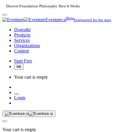
Discover:
Foundation
Philosophy
How It Works
·
·
Beta
Eventure.si
Engineered for the stars
Dogodki
Products
Services
Organizations
Content
Start Free
⌘
K
Your cart is empty
Login
Your cart is empty