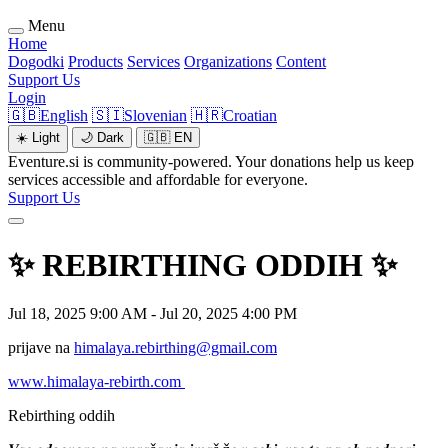
Menu
Home
Dogodki
Products
Services
Organizations
Content
Support Us
Login
🇬🇧
English
🇸🇮
Slovenian
🇭🇷
Croatian
☀️
Light
🌙
Dark
🇬🇧
EN
Eventure.si is community-powered. Your donations help us keep
services accessible and affordable for everyone.
Support Us
✨ REBIRTHING ODDIH ✨
Jul 18, 2025 9:00 AM - Jul 20, 2025 4:00 PM
prijave na
himalaya.rebirthing@gmail.com
www.himalaya-rebirth.com
Rebirthing oddih