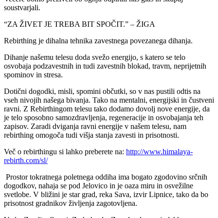
soustvarjali.
“ZA ŽIVET JE TREBA BIT SPOČIT.” – ŽIGA
Rebirthing je dihalna tehnika zavestnega povezanega dihanja.
Dihanje našemu telesu doda svežo energijo, s katero se telo
osvobaja podzavestnih in tudi zavestnih blokad, travm, neprijetnih
spominov in stresa.
Dotični dogodki, misli, spomini občutki, so v nas pustili odtis na
vseh nivojih našega bivanja. Tako na mentalni, energijski in čustveni
ravni. Z Rebirthingom telesu tako dodamo dovolj nove energije, da
je telo sposobno samozdravljenja, regeneracije in osvobajanja teh
zapisov. Zaradi dviganja ravni energije v našem telesu, nam
rebirthing omogoča tudi višja stanja zavesti in prisotnosti.
Več o rebirthingu si lahko preberete na:
http://www.himalaya-
rebirth.com/sl/
Prostor tokratnega poletnega oddiha ima bogato zgodovino srčnih
dogodkov, nahaja se pod Jelovico in je oaza miru in osvežilne
svetlobe. V bližini je star grad, reka Sava, izvir Lipnice, tako da bo
prisotnost gradnikov življenja zagotovljena.