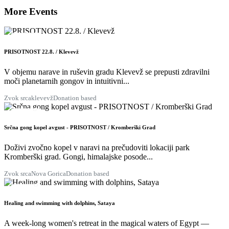
More Events
22
AUG
PRISOTNOST 22.8. / Klevevž
V objemu narave in ruševin gradu Klevevž se prepusti zdravilni
moči planetarnih gongov in intuitivni...
Zvok srca
klevevž
Donation based
28
AUG
Srčna gong kopel avgust - PRISOTNOST / Kromberški Grad
Doživi zvočno kopel v naravi na prečudoviti lokaciji park
Kromberški grad. Gongi, himalajske posode...
Zvok srca
Nova Gorica
Donation based
29
AUG
Healing and swimming with dolphins, Sataya
A week-long women's retreat in the magical waters of Egypt —