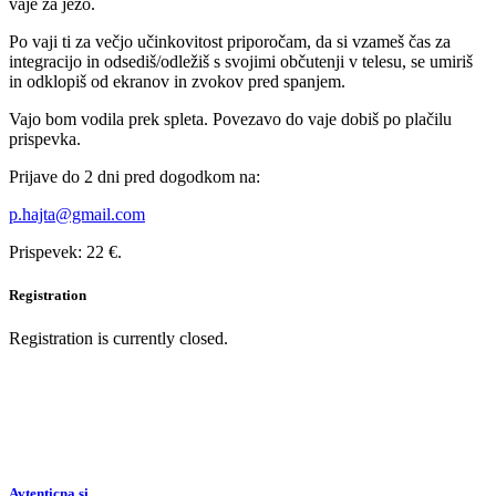
vaje za jezo.
Po vaji ti za večjo učinkovitost priporočam, da si vzameš čas za
integracijo in odsediš/odležiš s svojimi občutenji v telesu, se umiriš
in odklopiš od ekranov in zvokov pred spanjem.
Vajo bom vodila prek spleta. Povezavo do vaje dobiš po plačilu
prispevka.
Prijave do 2 dni pred dogodkom na:
p.hajta@gmail.com
Prispevek: 22 €.
Registration
Registration is currently closed.
Avtenticna.si