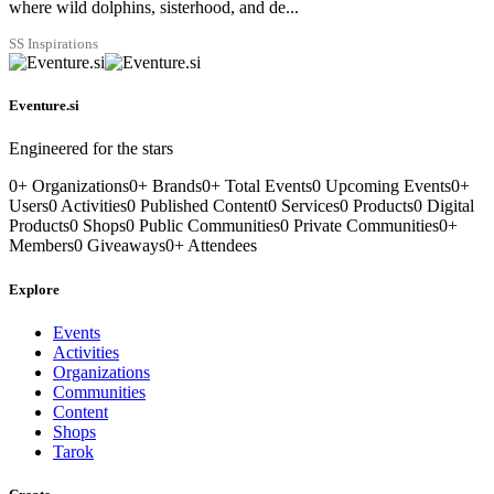
where wild dolphins, sisterhood, and de...
SS Inspirations
Eventure.si
Engineered for the stars
0
+
Organizations
0
+
Brands
0
+
Total Events
0
Upcoming Events
0
+
Users
0
Activities
0
Published Content
0
Services
0
Products
0
Digital
Products
0
Shops
0
Public Communities
0
Private Communities
0
+
Members
0
Giveaways
0
+
Attendees
Explore
Events
Activities
Organizations
Communities
Content
Shops
Tarok