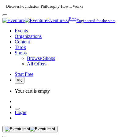
Discover:
Foundation
Philosophy
How It Works
·
·
Beta
Eventure.si
Engineered for the stars
Events
Organizations
Content
Tarok
Shops
Browse Shops
All Offers
Start Free
⌘
K
Your cart is empty
Login