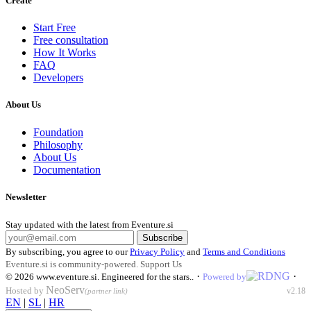
Create
Start Free
Free consultation
How It Works
FAQ
Developers
About Us
Foundation
Philosophy
About Us
Documentation
Newsletter
Stay updated with the latest from Eventure.si
Subscribe
By subscribing, you agree to our
Privacy Policy
and
Terms and Conditions
Eventure.si is community-powered.
Support Us
·
·
© 2026
www.eventure.si
.
Engineered for the stars.
.
Powered by
NeoServ
Hosted by
v2.18
(partner link)
EN
|
SL
|
HR