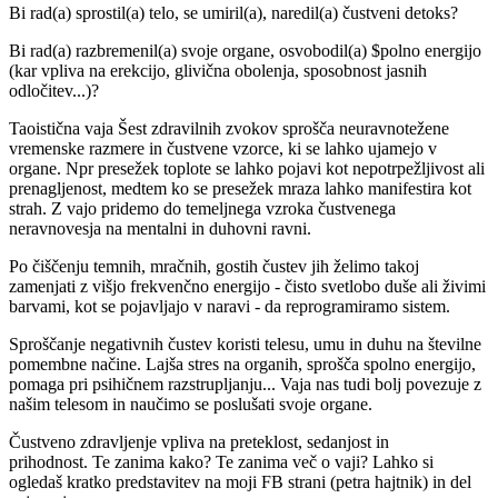
Bi rad(a) sprostil(a) telo, se umiril(a), naredil(a) čustveni detoks?
Bi rad(a) razbremenil(a) svoje organe, osvobodil(a) $polno energijo
(kar vpliva na erekcijo, glivična obolenja, sposobnost jasnih
odločitev...)?
Taoistična vaja Šest zdravilnih zvokov sprošča neuravnotežene
vremenske razmere in čustvene vzorce, ki se lahko ujamejo v
organe. Npr presežek toplote se lahko pojavi kot nepotrpežljivost ali
prenagljenost, medtem ko se presežek mraza lahko manifestira kot
strah. Z vajo pridemo do temeljnega vzroka čustvenega
neravnovesja na mentalni in duhovni ravni.
Po čiščenju temnih, mračnih, gostih čustev jih želimo takoj
zamenjati z višjo frekvenčno energijo - čisto svetlobo duše ali živimi
barvami, kot se pojavljajo v naravi - da reprogramiramo sistem.
Sproščanje negativnih čustev koristi telesu, umu in duhu na številne
pomembne načine. Lajša stres na organih, sprošča spolno energijo,
pomaga pri psihičnem razstrupljanju... Vaja nas tudi bolj povezuje z
našim telesom in naučimo se poslušati svoje organe.
Čustveno zdravljenje vpliva na preteklost, sedanjost in
prihodnost. Te zanima kako? Te zanima več o vaji? Lahko si
ogledaš kratko predstavitev na moji FB strani (petra hajtnik) in del