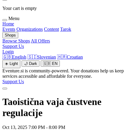
Your cart is empty
Menu
Home
Events
Organizations
Content
Tarok
Shops
Browse Shops
All Offers
Support Us
Login
🇬🇧
English
🇸🇮
Slovenian
🇭🇷
Croatian
☀️
Light
🌙
Dark
🇬🇧
EN
Eventure.si is community-powered. Your donations help us keep
services accessible and affordable for everyone.
Support Us
Taoistična vaja čustvene
regulacije
Oct 13, 2025 7:00 PM - 8:00 PM