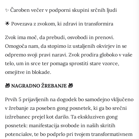
✨ Čaroben večer v podporni skupini srčnih ljudi
🌟 Povezava z zvokom, ki zdravi in transformira
Zvok ima moč, da prebudi, osvobodi in prenovi.
Omogoča nam, da stopimo iz ustaljenih okvirjev in se
odpremo svoji pravi naravi. Zvok prodira globoko v vaše
telo, um in srce ter pomaga sprostiti stare vzorce,
omejitve in blokade.
🎁 NAGRADNO ŽREBANJE 🎁
Prvih 5 prijavljenih na dogodek bo samodejno vključeno
v žrebanje za poseben gong posnetek, ki ga bo srečni
izžrebanec prejel kot darilo. Ta ekskluziven gong
posnetek: manifestacija svobode in naših skritih
potencialov, te bo podprlo pri tvojem transformativnem