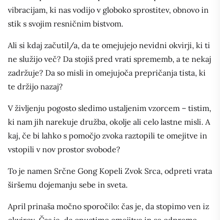
vibracijam, ki nas vodijo v globoko sprostitev, obnovo in
stik s svojim resničnim bistvom.
Ali si kdaj začutil/a, da te omejujejo nevidni okvirji, ki ti
ne služijo več? Da stojiš pred vrati sprememb, a te nekaj
zadržuje? Da so misli in omejujoča prepričanja tista, ki
te držijo nazaj?
V življenju pogosto sledimo ustaljenim vzorcem – tistim,
ki nam jih narekuje družba, okolje ali celo lastne misli. A
kaj, če bi lahko s pomočjo zvoka raztopili te omejitve in
vstopili v nov prostor svobode?
To je namen Srčne Gong Kopeli Zvok Srca, odpreti vrata
širšemu dojemanju sebe in sveta.
April prinaša močno sporočilo: čas je, da stopimo ven iz