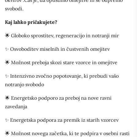
okvirov .Čas je, da opustimo omejitve in se odpremo
svobodi.
Kaj lahko pričakujete?
🌟 Globoko sprostitev, regeneracijo in notranji mir
✨ Osvoboditev miselnih in čustvenih omejitev
🌟 Možnost preboja skozi stare vzorce in omejitve
✨ Intenzivno zvočno popotovanje, ki prebudi vašo
notranjo svobodo
🌟 Energetsko podporo za preboj na nove ravni
zavedanja
✨ Energetska podpora za premik iz starih vzorcev
🌟 Možnost novega začetka, ki te podpira v osebni rasti