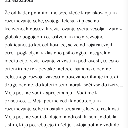
Mirela Janota
Že od kadar pomnim, me srce vleče k raziskovanju in
razumevanju sebe, svojega telesa, ki pleše na
frekvencah čustev, k raziskovanju sveta, vesolja... Zato z
globoko pogojenim otroštvom in mojo razvojno
poklicanostjo kot oblikovalec, se že od rojstva svojih
otrok poglabljam v klasično psihologijo, integralno
meditacijo, raziskovanje zavesti in podzavesti, telesno
orientirane terapevtske metode, šamanske načine
celostnega razvoja, zavestno povezano dihanje in tudi
druge načine, do katerih sem morala seči vse do izvira...
Moja pot me vodi k sprejemanju... Vodi me k
prisotnosti... Moja pot me vodi k občutenju in
razumevanju sebe in ostalih soustvarjalcev te realnosti.
Moja pot me vodi, da dajem modrost, ki sem jo dobila,
tistim, ki jo potrebujejo in želijo... Moja pot me vodi do