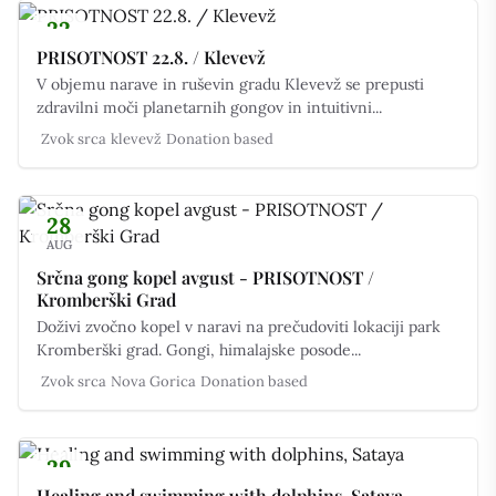
22
AUG
PRISOTNOST 22.8. / Klevevž
V objemu narave in ruševin gradu Klevevž se prepusti
zdravilni moči planetarnih gongov in intuitivni...
Zvok srca
klevevž
Donation based
28
AUG
Srčna gong kopel avgust - PRISOTNOST /
Kromberški Grad
Doživi zvočno kopel v naravi na prečudoviti lokaciji park
Kromberški grad. Gongi, himalajske posode...
Zvok srca
Nova Gorica
Donation based
29
AUG
Healing and swimming with dolphins, Sataya