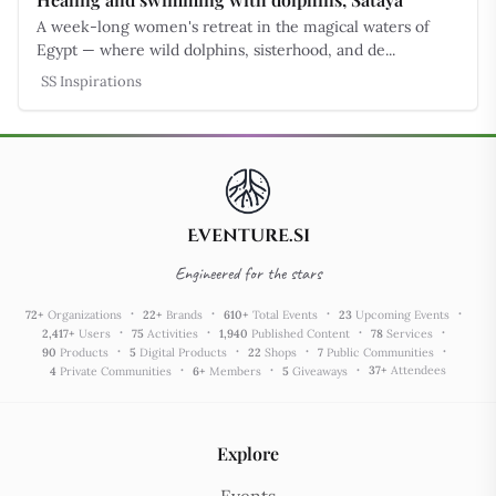
A week-long women's retreat in the magical waters of
Egypt — where wild dolphins, sisterhood, and de...
SS Inspirations
Eventure.si
Engineered for the stars
72
+
Organizations
22
+
Brands
610
+
Total Events
23
Upcoming Events
2,417
+
Users
75
Activities
1,940
Published Content
78
Services
90
Products
5
Digital Products
22
Shops
7
Public Communities
37
+
Attendees
4
Private Communities
6
+
Members
5
Giveaways
Explore