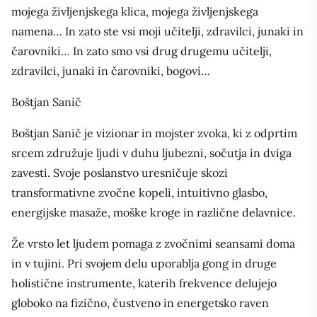
mojega življenjskega klica, mojega življenjskega
namena… In zato ste vsi moji učitelji, zdravilci, junaki in
čarovniki… In zato smo vsi drug drugemu učitelji,
zdravilci, junaki in čarovniki, bogovi…
Boštjan Sanič
Boštjan Sanič je vizionar in mojster zvoka, ki z odprtim
srcem združuje ljudi v duhu ljubezni, sočutja in dviga
zavesti. Svoje poslanstvo uresničuje skozi
transformativne zvočne kopeli, intuitivno glasbo,
energijske masaže, moške kroge in različne delavnice.
Že vrsto let ljudem pomaga z zvočnimi seansami doma
in v tujini. Pri svojem delu uporablja gong in druge
holistične instrumente, katerih frekvence delujejo
globoko na fizično, čustveno in energetsko raven