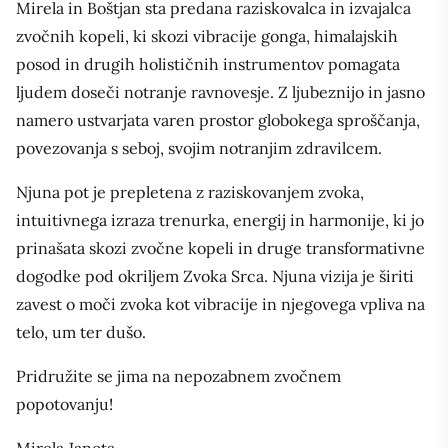
Mirela in Boštjan sta predana raziskovalca in izvajalca
zvočnih kopeli, ki skozi vibracije gonga, himalajskih
posod in drugih holističnih instrumentov pomagata
ljudem doseči notranje ravnovesje. Z ljubeznijo in jasno
namero ustvarjata varen prostor globokega sproščanja,
povezovanja s seboj, svojim notranjim zdravilcem.
Njuna pot je prepletena z raziskovanjem zvoka,
intuitivnega izraza trenurka, energij in harmonije, ki jo
prinašata skozi zvočne kopeli in druge transformativne
dogodke pod okriljem Zvoka Srca. Njuna vizija je širiti
zavest o moči zvoka kot vibracije in njegovega vpliva na
telo, um ter dušo.
Pridružite se jima na nepozabnem zvočnem
popotovanju!