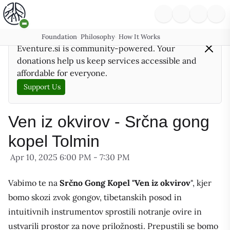
Foundation
Philosophy
How It Works
·
·
Eventure.si is community-powered. Your
donations help us keep services accessible and
affordable for everyone.
Support Us
Ven iz okvirov - Srčna gong
kopel Tolmin
Apr 10, 2025 6:00 PM - 7:30 PM
Vabimo te na
Srčno Gong Kopel "Ven iz okvirov
", kjer
bomo skozi zvok gongov, tibetanskih posod in
intuitivnih instrumentov sprostili notranje ovire in
ustvarili prostor za nove priložnosti. Prepustili se bomo