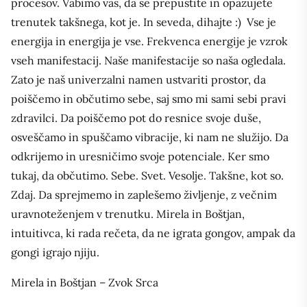
procesov. Vabimo vas, da se prepustite in opazujete
trenutek takšnega, kot je. In seveda, dihajte :) Vse je
energija in energija je vse. Frekvenca energije je vzrok
vseh manifestacij. Naše manifestacije so naša ogledala.
Zato je naš univerzalni namen ustvariti prostor, da
poiščemo in občutimo sebe, saj smo mi sami sebi pravi
zdravilci. Da poiščemo pot do resnice svoje duše,
osveščamo in spuščamo vibracije, ki nam ne služijo. Da
odkrijemo in uresničimo svoje potenciale. Ker smo
tukaj, da občutimo. Sebe. Svet. Vesolje. Takšne, kot so.
Zdaj. Da sprejmemo in zaplešemo življenje, z večnim
uravnoteženjem v trenutku. Mirela in Boštjan,
intuitivca, ki rada rečeta, da ne igrata gongov, ampak da
gongi igrajo njiju.
Mirela in Boštjan – Zvok Srca