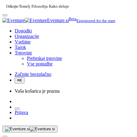
Odkrijte:
Temelj
Filozofija
Kako deluje
·
·
Beta
Eventure.si
Engineered for the stars
Dogodki
Organizacije
Vsebine
Tarok
Trgovine
Prebrskaj trgovine
Vse ponudbe
Začnite brezplačno
⌘
K
Vaša košarica je prazna
Prijava