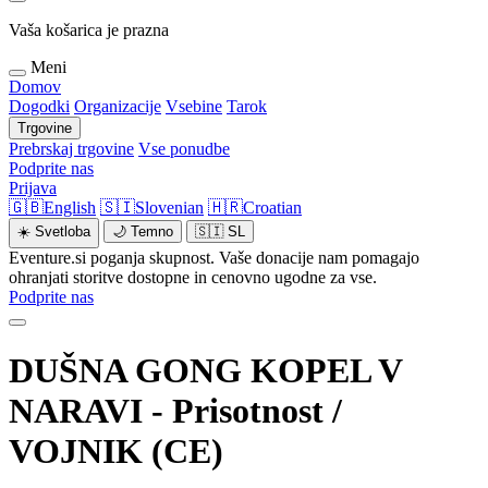
Vaša košarica je prazna
Meni
Domov
Dogodki
Organizacije
Vsebine
Tarok
Trgovine
Prebrskaj trgovine
Vse ponudbe
Podprite nas
Prijava
🇬🇧
English
🇸🇮
Slovenian
🇭🇷
Croatian
☀️
Svetloba
🌙
Temno
🇸🇮
SL
Eventure.si poganja skupnost. Vaše donacije nam pomagajo
ohranjati storitve dostopne in cenovno ugodne za vse.
Podprite nas
DUŠNA GONG KOPEL V
NARAVI - Prisotnost /
VOJNIK (CE)