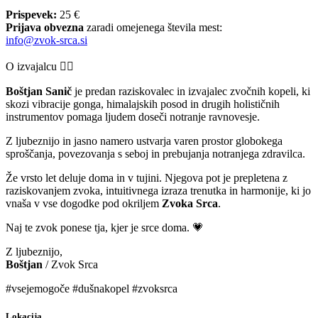
Prispevek:
25 €
Prijava obvezna
zaradi omejenega števila mest:
info@zvok-srca.si
O izvajalcu 🧘‍♂️
Boštjan Sanič
je predan raziskovalec in izvajalec zvočnih kopeli, ki
skozi vibracije gonga, himalajskih posod in drugih holističnih
instrumentov pomaga ljudem doseči notranje ravnovesje.
Z ljubeznijo in jasno namero ustvarja varen prostor globokega
sproščanja, povezovanja s seboj in prebujanja notranjega zdravilca.
Že vrsto let deluje doma in v tujini. Njegova pot je prepletena z
raziskovanjem zvoka, intuitivnega izraza trenutka in harmonije, ki jo
vnaša v vse dogodke pod okriljem
Zvoka Srca
.
Naj te zvok ponese tja, kjer je srce doma. 💗
Z ljubeznijo,
Boštjan
/ Zvok Srca
#vsejemogoče #dušnakopel #zvoksrca
Lokacija