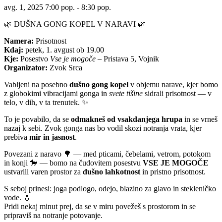
avg. 1, 2025 7:00 pop. - 8:30 pop.
🌿 DUŠNA GONG KOPEL V NARAVI 🌿
Namera:
Prisotnost
Kdaj:
petek, 1. avgust ob 19.00
Kje:
Posestvo
Vse je mogoče
– Pristava 5, Vojnik
Organizator:
Zvok Srca
Vabljeni na posebno
dušno gong kopel
v objemu narave, kjer bomo
z globokimi vibracijami gonga in
svete tišine
sidrali prisotnost — v
telo, v dih, v ta trenutek. ✨
To je povabilo, da se
odmakneš od vsakdanjega hrupa
in se vrneš
nazaj k sebi. Zvok gonga nas bo vodil skozi notranja vrata, kjer
prebiva
mir in jasnost
.
Povezani z naravo 🌳 — med pticami, čebelami, vetrom, potokom
in konji 🐎 — bomo na čudovitem posestvu
VSE JE MOGOČE
ustvarili varen prostor za
dušno lahkotnost
in pristno prisotnost.
S seboj prinesi: joga podlogo, odejo, blazino za glavo in stekleničko
vode. 💧
Pridi nekaj minut prej, da se v miru povežeš s prostorom in se
pripraviš na notranje potovanje.