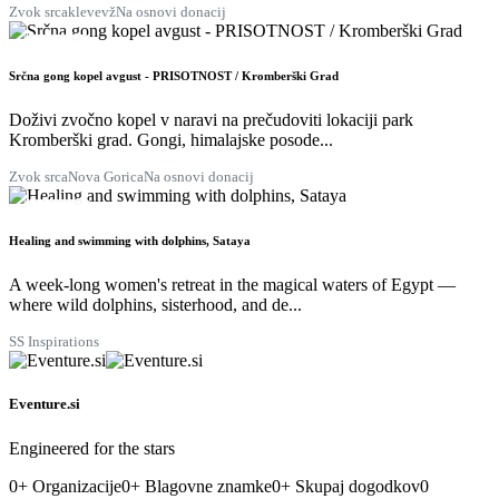
Zvok srca
klevevž
Na osnovi donacij
28
AVG.
Srčna gong kopel avgust - PRISOTNOST / Kromberški Grad
Doživi zvočno kopel v naravi na prečudoviti lokaciji park
Kromberški grad. Gongi, himalajske posode...
Zvok srca
Nova Gorica
Na osnovi donacij
29
AVG.
Healing and swimming with dolphins, Sataya
A week-long women's retreat in the magical waters of Egypt —
where wild dolphins, sisterhood, and de...
SS Inspirations
Eventure.si
Engineered for the stars
0
+
Organizacije
0
+
Blagovne znamke
0
+
Skupaj dogodkov
0