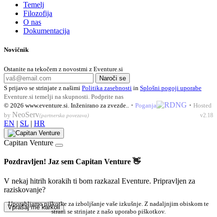
Temelj
Filozofija
O nas
Dokumentacija
Novičnik
Ostanite na tekočem z novostmi z Eventure.si
Naroči se
S prijavo se strinjate z našimi
Politika zasebnosti
in
Splošni pogoji uporabe
Eventure.si temelji na skupnosti.
Podprite nas
·
·
© 2026
www.eventure.si
.
Inženirano za zvezde.
.
Poganja
Hosted
NeoServ
by
v2.18
(partnerska povezava)
EN
|
SL
|
HR
Capitan Venture
Pozdravljen! Jaz sem Capitan Venture 👋
V nekaj hitrih korakih ti bom razkazal Eventure. Pripravljen za
raziskovanje?
Uporabljamo piškotke za izboljšanje vaše izkušnje. Z nadaljnjim obiskom te
Vprašaj me karkoli
strani se strinjate z našo uporabo piškotkov.