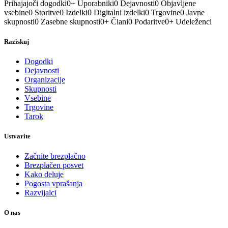
Prihajajoči dogodki
0
+
Uporabniki
0
Dejavnosti
0
Objavljene
vsebine
0
Storitve
0
Izdelki
0
Digitalni izdelki
0
Trgovine
0
Javne
skupnosti
0
Zasebne skupnosti
0
+
Člani
0
Podaritve
0
+
Udeleženci
Raziskuj
Dogodki
Dejavnosti
Organizacije
Skupnosti
Vsebine
Trgovine
Tarok
Ustvarite
Začnite brezplačno
Brezplačen posvet
Kako deluje
Pogosta vprašanja
Razvijalci
O nas