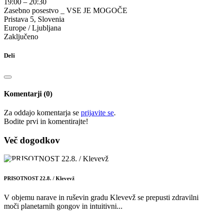
19:00 – 20:30
Zasebno posestvo _ VSE JE MOGOČE
Pristava 5, Slovenia
Europe / Ljubljana
Zaključeno
Deli
Komentarji (0)
Za oddajo komentarja se
prijavite se
.
Bodite prvi in ​​komentirajte!
Več dogodkov
22
AVG.
PRISOTNOST 22.8. / Klevevž
V objemu narave in ruševin gradu Klevevž se prepusti zdravilni
moči planetarnih gongov in intuitivni...